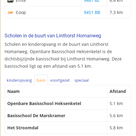
Emte
9481 BL
6.4 km
Coop
9451 BB
7.3 km
Scholen in de buurt van Linthorst Homanweg
Scholen en kinderopvang in de buurt van Linthorst
Homanweg. Openbare Basisschool Heksenketel is de
dichtsbijzijnde basisschool bij Linthorst Homanweg. Deze
basisschool ligt op een afstand van 5.1 km.
kinderopvang
basis
voortgezet
speciaal
Naam
Afstand
Openbare Basisschool Heksenketel
5.1 km
Basisschool De Marskramer
5.6 km
Het Stroomdal
5.8 km