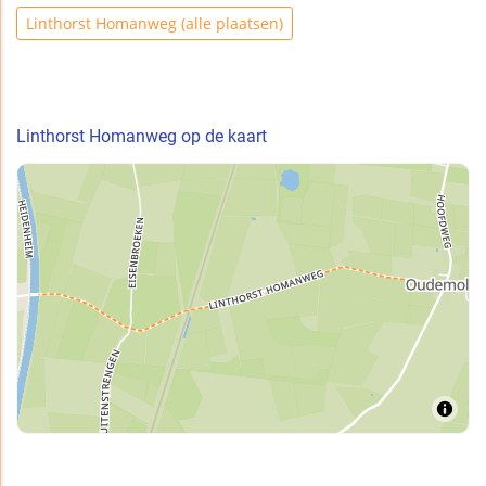
Linthorst Homanweg (alle plaatsen)
Linthorst Homanweg op de kaart