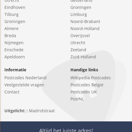
Utrecht
Gelderland
Eindhoven
Groningen
Tilburg
Limburg
Groningen
Noord-Brabant
Almere
Noord-Holland
Breda
Overijssel
Nijmegen
Utrecht
Enschede
Zeeland
Apeldoorn
Zuid-Holland
Informatie
Handige links
Postcodes Nederland
Wikipedia Postcodes
Veelgestelde vragen
Postcodes België
Contact
Postcodes UK
PostNL
Uitgelicht: :
Madridstraat
Altijd het juiste adres!