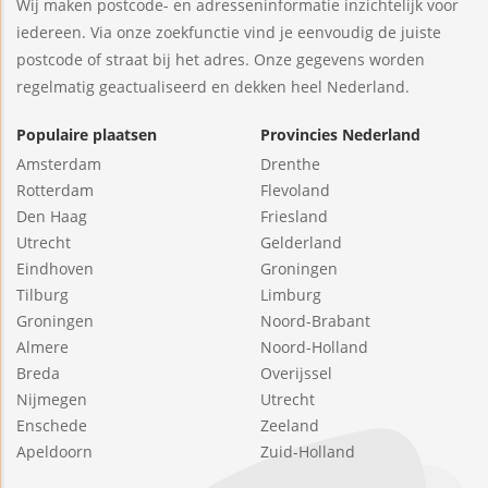
Wij maken postcode- en adresseninformatie inzichtelijk voor
iedereen. Via onze zoekfunctie vind je eenvoudig de juiste
postcode of straat bij het adres. Onze gegevens worden
regelmatig geactualiseerd en dekken heel Nederland.
Populaire plaatsen
Provincies Nederland
Amsterdam
Drenthe
Rotterdam
Flevoland
Den Haag
Friesland
Utrecht
Gelderland
Eindhoven
Groningen
Tilburg
Limburg
Groningen
Noord-Brabant
Almere
Noord-Holland
Breda
Overijssel
Nijmegen
Utrecht
Enschede
Zeeland
Apeldoorn
Zuid-Holland