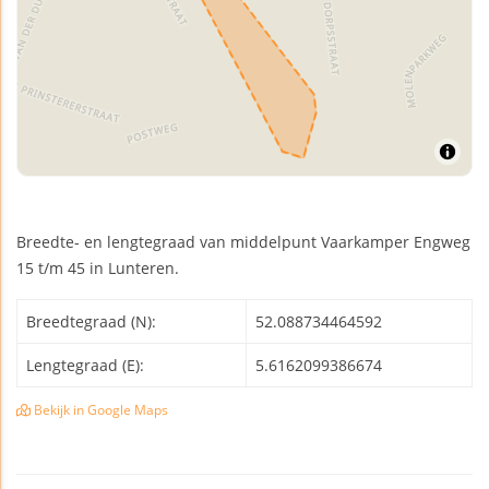
Breedte- en lengtegraad van middelpunt Vaarkamper Engweg
15 t/m 45 in Lunteren.
Breedtegraad (N):
52.088734464592
Lengtegraad (E):
5.6162099386674
Bekijk in Google Maps