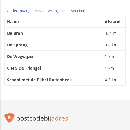
kinderopvang
basis
voortgezet
speciaal
Naam
Afstand
De Bron
334 m
De Sprong
0.4 km
De Wegwijzer
1 km
C N S De Triangel
1 km
School met de Bijbel Ruitenbeek
4.3 km