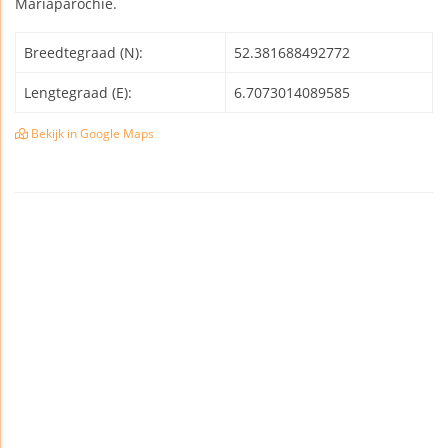
Mariaparochie.
Breedtegraad (N):
52.381688492772
Lengtegraad (E):
6.7073014089585
Bekijk in Google Maps