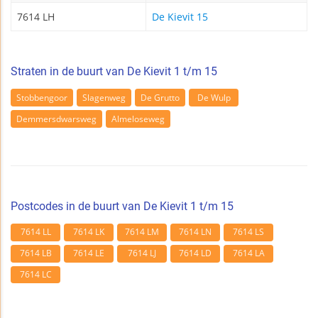
7614 LH
De Kievit 15
Straten in de buurt van De Kievit 1 t/m 15
Stobbengoor
Slagenweg
De Grutto
De Wulp
Demmersdwarsweg
Almeloseweg
Postcodes in de buurt van De Kievit 1 t/m 15
7614 LL
7614 LK
7614 LM
7614 LN
7614 LS
7614 LB
7614 LE
7614 LJ
7614 LD
7614 LA
7614 LC