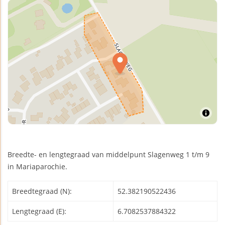
Breedte- en lengtegraad van middelpunt Slagenweg 1 t/m 9
in Mariaparochie.
Breedtegraad (N):
52.382190522436
Lengtegraad (E):
6.7082537884322