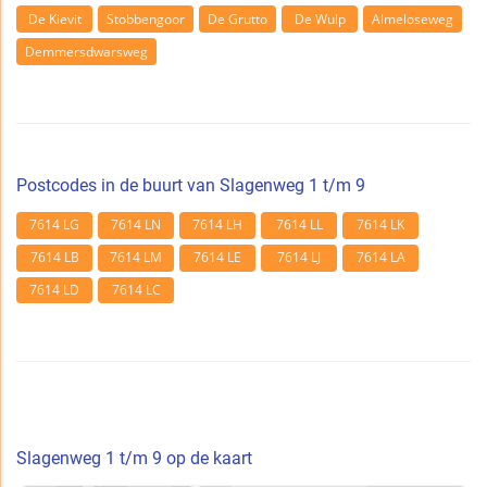
De Kievit
Stobbengoor
De Grutto
De Wulp
Almeloseweg
Demmersdwarsweg
Postcodes in de buurt van Slagenweg 1 t/m 9
7614 LG
7614 LN
7614 LH
7614 LL
7614 LK
7614 LB
7614 LM
7614 LE
7614 LJ
7614 LA
7614 LD
7614 LC
Slagenweg 1 t/m 9 op de kaart