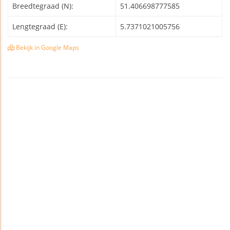
Breedtegraad (N):
51.406698777585
Lengtegraad (E):
5.7371021005756
Bekijk in Google Maps