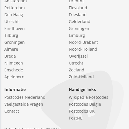
Amsterdam
Drenthe
Rotterdam
Flevoland
Den Haag
Friesland
Utrecht
Gelderland
Eindhoven
Groningen
Tilburg
Limburg
Groningen
Noord-Brabant
Almere
Noord-Holland
Breda
Overijssel
Nijmegen
Utrecht
Enschede
Zeeland
Apeldoorn
Zuid-Holland
Informatie
Handige links
Postcodes Nederland
Wikipedia Postcodes
Veelgestelde vragen
Postcodes België
Contact
Postcodes UK
PostNL