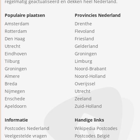
regelmatig geactualiseerd en dekken heel Nederland.
Populaire plaatsen
Provincies Nederland
Amsterdam
Drenthe
Rotterdam
Flevoland
Den Haag
Friesland
Utrecht
Gelderland
Eindhoven
Groningen
Tilburg
Limburg
Groningen
Noord-Brabant
Almere
Noord-Holland
Breda
Overijssel
Nijmegen
Utrecht
Enschede
Zeeland
Apeldoorn
Zuid-Holland
Informatie
Handige links
Postcodes Nederland
Wikipedia Postcodes
Veelgestelde vragen
Postcodes België