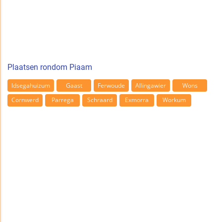
Plaatsen rondom Piaam
Idsegahuizum
Gaast
Ferwoude
Allingawier
Wons
Cornwerd
Parrega
Schraard
Exmorra
Workum