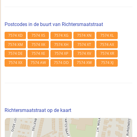
Postcodes in de buurt van Richtersmaatstraat
7574 XD
7574 XS
7574 XG
7574 XN
7574 XL
7574 XM
7574 XK
7574 XH
7574 XT
7574 AX
7574 DE
7574 XE
7574 XP
7574 XV
7574 XR
7574 XX
7574 AW
7574 DD
7574 XW
7574 XJ
Richtersmaatstraat op de kaart