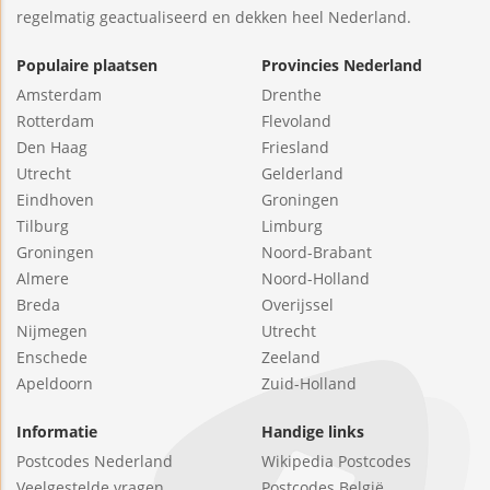
regelmatig geactualiseerd en dekken heel Nederland.
Populaire plaatsen
Provincies Nederland
Amsterdam
Drenthe
Rotterdam
Flevoland
Den Haag
Friesland
Utrecht
Gelderland
Eindhoven
Groningen
Tilburg
Limburg
Groningen
Noord-Brabant
Almere
Noord-Holland
Breda
Overijssel
Nijmegen
Utrecht
Enschede
Zeeland
Apeldoorn
Zuid-Holland
Informatie
Handige links
Postcodes Nederland
Wikipedia Postcodes
Veelgestelde vragen
Postcodes België