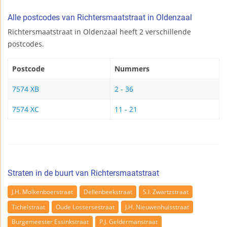
Alle postcodes van Richtersmaatstraat in Oldenzaal
Richtersmaatstraat in Oldenzaal heeft 2 verschillende
postcodes.
Postcode
Nummers
7574 XB
2 - 36
7574 XC
11 - 21
Straten in de buurt van Richtersmaatstraat
J.H. Molkenboerstraat
Dellenbeekstraat
S.I. Zwartzstraat
Tichelstraat
Oude Lossersestraat
J.H. Nieuwenhuisstraat
Burgemeester Essinkstraat
P.J. Geldermanstraat