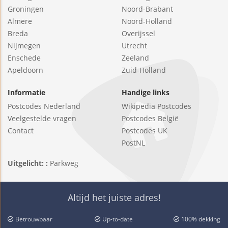
Groningen
Noord-Brabant
Almere
Noord-Holland
Breda
Overijssel
Nijmegen
Utrecht
Enschede
Zeeland
Apeldoorn
Zuid-Holland
Informatie
Handige links
Postcodes Nederland
Wikipedia Postcodes
Veelgestelde vragen
Postcodes België
Contact
Postcodes UK
PostNL
Uitgelicht: :
Parkweg
Altijd het juiste adres!
Betrouwbaar
Up-to-date
100% dekking