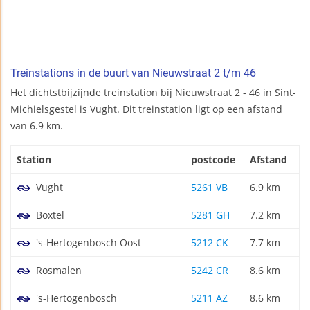
Treinstations in de buurt van Nieuwstraat 2 t/m 46
Het dichtstbijzijnde treinstation bij Nieuwstraat 2 - 46 in Sint-
Michielsgestel is Vught. Dit treinstation ligt op een afstand
van 6.9 km.
Station
postcode
Afstand
Vught
5261 VB
6.9 km
Boxtel
5281 GH
7.2 km
's-Hertogenbosch Oost
5212 CK
7.7 km
Rosmalen
5242 CR
8.6 km
's-Hertogenbosch
5211 AZ
8.6 km