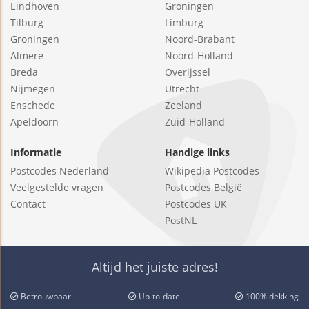
Eindhoven
Groningen
Tilburg
Limburg
Groningen
Noord-Brabant
Almere
Noord-Holland
Breda
Overijssel
Nijmegen
Utrecht
Enschede
Zeeland
Apeldoorn
Zuid-Holland
Informatie
Handige links
Postcodes Nederland
Wikipedia Postcodes
Veelgestelde vragen
Postcodes België
Contact
Postcodes UK
PostNL
Altijd het juiste adres!
Betrouwbaar
Up-to-date
100% dekking