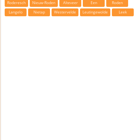
Roderesch
Nieuw-Roden
Alteveer
Een
Roden
Langelo
Nietap
Westervelde
Leutingewolde
Leek