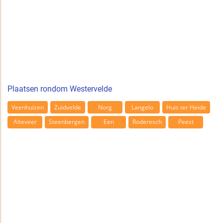
Plaatsen rondom Westervelde
Veenhuizen
Zuidvelde
Norg
Langelo
Huis ter Heide
Alteveer
Steenbergen
Een
Roderesch
Peest