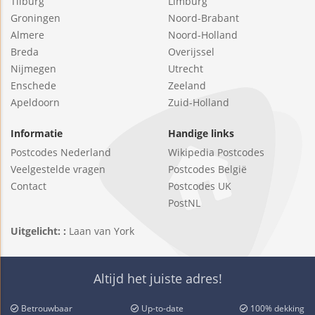
Tilburg
Limburg
Groningen
Noord-Brabant
Almere
Noord-Holland
Breda
Overijssel
Nijmegen
Utrecht
Enschede
Zeeland
Apeldoorn
Zuid-Holland
Informatie
Handige links
Postcodes Nederland
Wikipedia Postcodes
Veelgestelde vragen
Postcodes België
Contact
Postcodes UK
PostNL
Uitgelicht: :
Laan van York
Altijd het juiste adres!
Betrouwbaar
Up-to-date
100% dekking