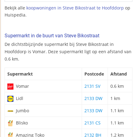
Bekijk alle
koopwoningen in Steve Bikostraat te Hoofddorp
op
Huispedia.
Supermarkt in de buurt van Steve Bikostraat
De dichtstbijzijnde supermarkt bij Steve Bikostraat in
Hoofddorp is Vomar. Deze supermarkt ligt op een afstand van
0.6 km.
Supermarkt
Postcode
Afstand
Vomar
2131 SV
0.6 km
Lidl
2133 DW
1 km
Jumbo
2133 DW
1.1 km
Blisko
2131 CS
1.1 km
Amazing Toko
2132 BH
1.2 km