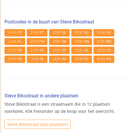
Postcodes in de buurt van Steve Bikostraat
2131 PS
2131 PT
2131 RE
2131 RG
2131 PX
2131 RL
2131 PW
2131 RK
2131 RW
2131 RM
2131 PR
2131 PK
2131 RP
2131 RA
2131 PZ
2131 RN
2131 RJ
2131 RV
2131 PV
2131 PN
Steve Bikostraat in andere plaatsen
Steve Bikostraat is een straatnaam die in 12 plaatsen
voorkomt. Klik hieronder op de knop voor het overzicht.
Steve Bikostraat (alle plaatsen)