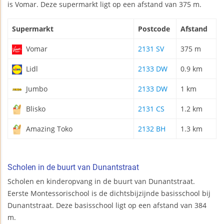
is Vomar. Deze supermarkt ligt op een afstand van 375 m.
Supermarkt
Postcode
Afstand
Vomar
2131 SV
375 m
Lidl
2133 DW
0.9 km
Jumbo
2133 DW
1 km
Blisko
2131 CS
1.2 km
Amazing Toko
2132 BH
1.3 km
Scholen in de buurt van Dunantstraat
Scholen en kinderopvang in de buurt van Dunantstraat.
Eerste Montessorischool is de dichtsbijzijnde basisschool bij
Dunantstraat. Deze basisschool ligt op een afstand van 384
m.