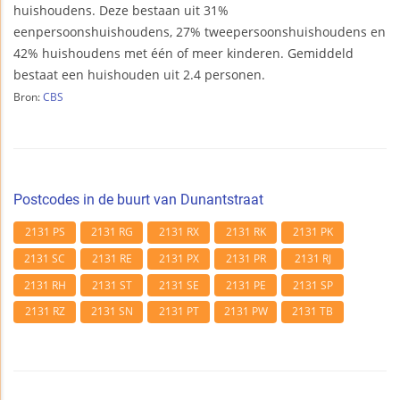
huishoudens. Deze bestaan uit 31%
eenpersoonshuishoudens, 27% tweepersoonshuishoudens en
42% huishoudens met één of meer kinderen. Gemiddeld
bestaat een huishouden uit 2.4 personen.
Bron:
CBS
Postcodes in de buurt van Dunantstraat
2131 PS
2131 RG
2131 RX
2131 RK
2131 PK
2131 SC
2131 RE
2131 PX
2131 PR
2131 RJ
2131 RH
2131 ST
2131 SE
2131 PE
2131 SP
2131 RZ
2131 SN
2131 PT
2131 PW
2131 TB