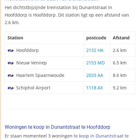
Het dichtstbijzijnde treinstation bij Dunantstraat in
Hoofddorp is Hoofddorp. Dit station ligt op een afstand van
2.6 km.
Station
postcode
Afstand
Hoofddorp
2132 HA
2.6 km
Nieuw Vennep
2153 MD
6.5 km
Haarlem Spaarnwoude
2033 AA
8.6 km
Schiphol Airport
1118 AX
9.2 km
Woningen te koop in Dunantstraat te Hoofddorp
Er staan momenteel 3 woningen
te koop in Dunantstraat te