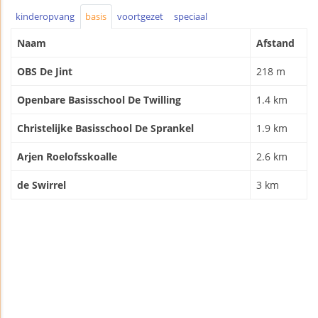
kinderopvang
basis
voortgezet
speciaal
Naam
Afstand
OBS De Jint
218 m
Openbare Basisschool De Twilling
1.4 km
Christelijke Basisschool De Sprankel
1.9 km
Arjen Roelofsskoalle
2.6 km
de Swirrel
3 km