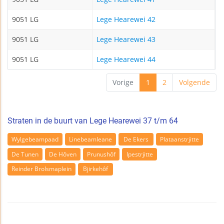
9051 LG
Lege Hearewei 42
9051 LG
Lege Hearewei 43
9051 LG
Lege Hearewei 44
Vorige
1
2
Volgende
Straten in de buurt van Lege Hearewei 37 t/m 64
Wylgebeampaad
Linebeamleane
De Ekers
Plataanstrjitte
De Tunen
De Hôven
Prunushôf
Ipestrjitte
Reinder Brolsmaplein
Bjirkehôf