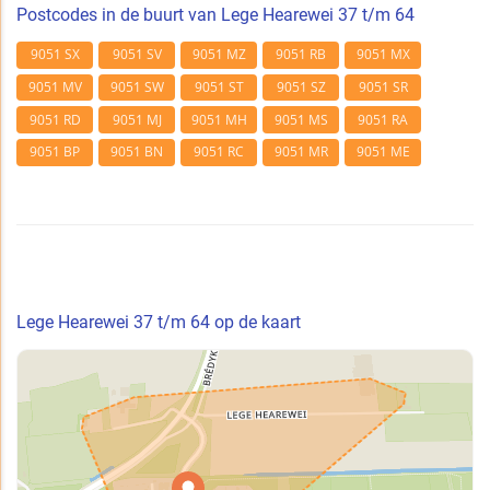
Postcodes in de buurt van Lege Hearewei 37 t/m 64
9051 SX
9051 SV
9051 MZ
9051 RB
9051 MX
9051 MV
9051 SW
9051 ST
9051 SZ
9051 SR
9051 RD
9051 MJ
9051 MH
9051 MS
9051 RA
9051 BP
9051 BN
9051 RC
9051 MR
9051 ME
Lege Hearewei 37 t/m 64 op de kaart