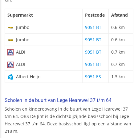
Supermarkt
Postcode
Afstand
Jumbo
9051 BT
0.6 km
Jumbo
9051 BT
0.6 km
ALDI
9051 BT
0.7 km
ALDI
9051 BT
0.7 km
Albert Heijn
9051 ES
1.3 km
Scholen in de buurt van Lege Hearewei 37 t/m 64
Scholen en kinderopvang in de buurt van Lege Hearewei 37
t/m 64. OBS De Jint is de dichtsbijzijnde basisschool bij Lege
Hearewei 37 t/m 64. Deze basisschool ligt op een afstand van
218 m.