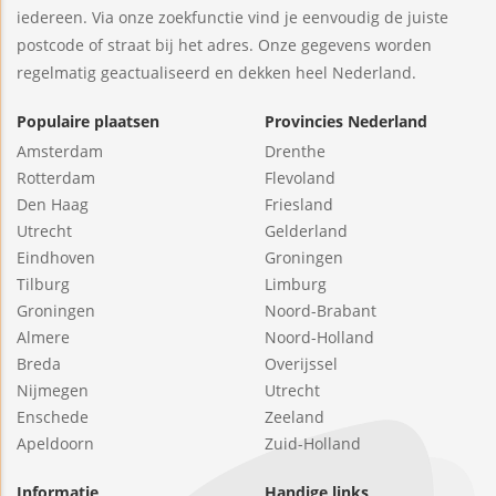
iedereen. Via onze zoekfunctie vind je eenvoudig de juiste
postcode of straat bij het adres. Onze gegevens worden
regelmatig geactualiseerd en dekken heel Nederland.
Populaire plaatsen
Provincies Nederland
Amsterdam
Drenthe
Rotterdam
Flevoland
Den Haag
Friesland
Utrecht
Gelderland
Eindhoven
Groningen
Tilburg
Limburg
Groningen
Noord-Brabant
Almere
Noord-Holland
Breda
Overijssel
Nijmegen
Utrecht
Enschede
Zeeland
Apeldoorn
Zuid-Holland
Informatie
Handige links