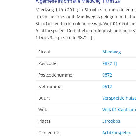
Algemene informatie Miedweg 1 t/m 29
Miedweg 1 t/m 29 lig in Stroobos binnen de gem
provincie Friesland. Miedweg is gelegen in de b
Stroobos en hoort ook bij de wijk Wijk 01 Centr
Achtkarspelen. De bijbehorende postcode bij de
1 t/m 29 is postcode 9872 TJ.
Straat
Miedweg
Postcode
9872 TJ
Postcodenummer
9872
Netnummer
0512
Buurt
Verspreide huiz
Wijk
Wijk 01 Centrum
Plaats
Stroobos
Gemeente
Achtkarspelen