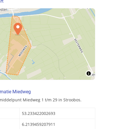
rt
rmatie Miedweg
middelpunt Miedweg 1 t/m 29 in Stroobos.
53.233422002693
6.2139459207911