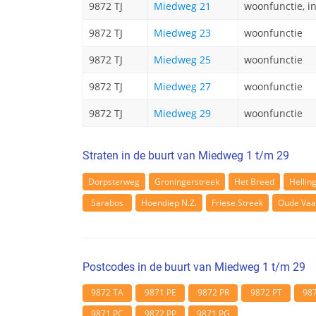
9872 TJ
Miedweg 21
woonfunctie, i
9872 TJ
Miedweg 23
woonfunctie
9872 TJ
Miedweg 25
woonfunctie
9872 TJ
Miedweg 27
woonfunctie
9872 TJ
Miedweg 29
woonfunctie
Straten in de buurt van Miedweg 1 t/m 29
Dorpsterweg
Groningerstreek
Het Breed
Hellin
Sarabos
Hoendiep N.Z.
Friese Streek
Oude Vaa
Postcodes in de buurt van Miedweg 1 t/m 29
9872 TA
9871 PE
9872 PR
9872 PT
98
9871 PC
9872 PP
9871 PG