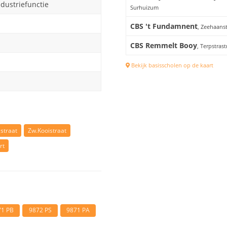
ndustriefunctie
Surhuizum
CBS 't Fundamnent
, Zeehaanst
CBS Remmelt Booy
, Terpstras
Bekijk basisscholen op de kaart
gstraat
Zw.Kooistraat
rt
71 PB
9872 PS
9871 PA