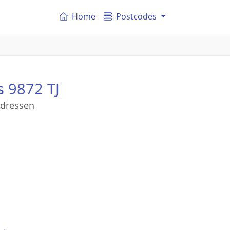
Home
Postcodes
is
9872 TJ
adressen