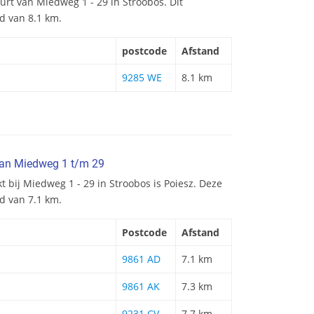
uurt van Miedweg 1 - 29 in Stroobos. Dit
nd van 8.1 km.
postcode
Afstand
9285 WE
8.1 km
van Miedweg 1 t/m 29
t bij Miedweg 1 - 29 in Stroobos is Poiesz. Deze
d van 7.1 km.
Postcode
Afstand
9861 AD
7.1 km
9861 AK
7.3 km
9231 CV
7.7 km