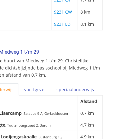
9231 CW
8 km
9231 LD
8.1 km
 Miedweg 1 t/m 29
e buurt van Miedweg 1 t/m 29. Christelijke
e dichtsbijzijnde basisschool bij Miedweg 1 t/m
een afstand van 0.7 km.
erwijs
voortgezet
speciaal
onderwijs
Afstand
 Claercamp
0.7 km
, Sarabos 9-A, Gerkesklooster
gte
4.7 km
, Toutenburgstraat 2, Burum
h Looijengaskoalle
4.9 km
, Lustenburg 15,