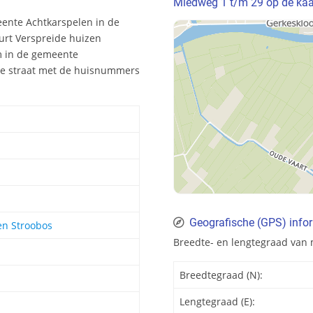
Miedweg 1 t/m 29 op de kaa
eente Achtkarspelen in de
uurt Verspreide huizen
um in de gemeente
ze straat met de huisnummers
Geografische (GPS) info
en Stroobos
Breedte- en lengtegraad van 
Breedtegraad (N):
Lengtegraad (E):