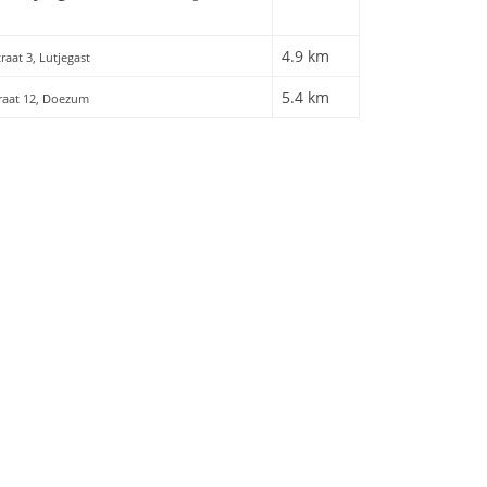
4.9 km
raat 3, Lutjegast
5.4 km
traat 12, Doezum