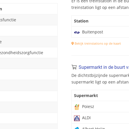
Er is één treinstation in de b
treinstation ligt op een afsta
n
ksfunctie
Station
Buitenpost
e
Bekijk treinstations op de kaart
ezondheidszorgfunctie
Supermarkt in de buurt 
De dichtstbijzijnde supermark
supermarkt ligt op een afstan
Supermarkt
Poiesz
ALDI
Albert Heijn