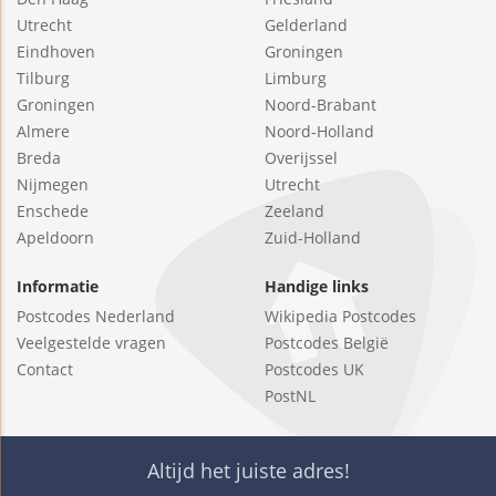
Utrecht
Gelderland
Eindhoven
Groningen
Tilburg
Limburg
Groningen
Noord-Brabant
Almere
Noord-Holland
Breda
Overijssel
Nijmegen
Utrecht
Enschede
Zeeland
Apeldoorn
Zuid-Holland
Informatie
Handige links
Postcodes Nederland
Wikipedia Postcodes
Veelgestelde vragen
Postcodes België
Contact
Postcodes UK
PostNL
Altijd het juiste adres!