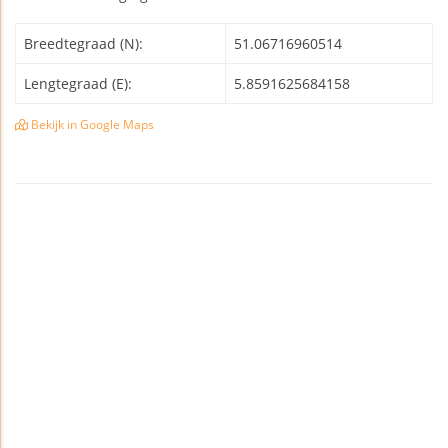
Breedtegraad (N):
51.06716960514
Lengtegraad (E):
5.8591625684158
Bekijk in Google Maps