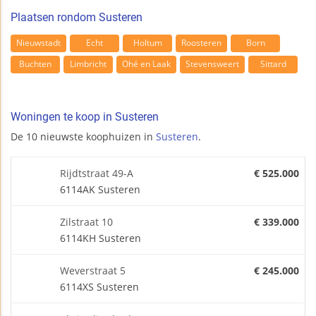
Plaatsen rondom Susteren
Nieuwstadt
Echt
Holtum
Roosteren
Born
Buchten
Limbricht
Ohé en Laak
Stevensweert
Sittard
Woningen te koop in Susteren
De 10 nieuwste koophuizen in
Susteren
.
Rijdtstraat 49-A
€ 525.000
6114AK Susteren
Zilstraat 10
€ 339.000
6114KH Susteren
Weverstraat 5
€ 245.000
6114XS Susteren