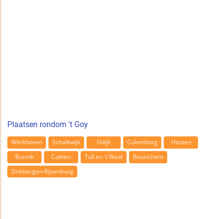
Plaatsen rondom 't Goy
Werkhoven
Schalkwijk
Odijk
Culemborg
Houten
Bunnik
Cothen
Tull en 't Waal
Beusichem
Driebergen-Rijsenburg