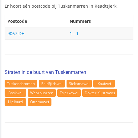
Er hoort één postcode bij Tuskenmarren in Readtsjerk.
Postcode
Nummers
9067 DH
1 - 1
Straten in de buurt van Tuskenmarren
Tuskendammen
Reidfjildswei
Sickamawei
Koaiwei
Boskwei
Wearbuorren
Tsjerkewei
Dokter Kijlstrawei
Hjelburd
Ottemawei