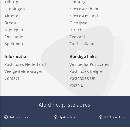
Tilburg
Limburg
Groningen
Noord-Brabant
Almere
Noord-Holland
Breda
Overijssel
Nijmegen
Utrecht
Enschede
Zeeland
Apeldoorn
Zuid-Holland
Informatie
Handige links
Postcodes Nederland
Wikipedia Postcodes
Veelgestelde vragen
Postcodes België
Contact
Postcodes UK
PostNL
Altijd het juiste adres!
Betrouwbaar
Up-to-date
100% dekking