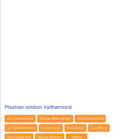
Plaatsen rondom Valthermond
2e Exloërmond
Nieuw-Weerdinge
1e Exloërmond
2e Valthermond
Exloërveen
Roswinkel
Zandberg
Musselkanaal
Nieuw-Buinen
Valthe