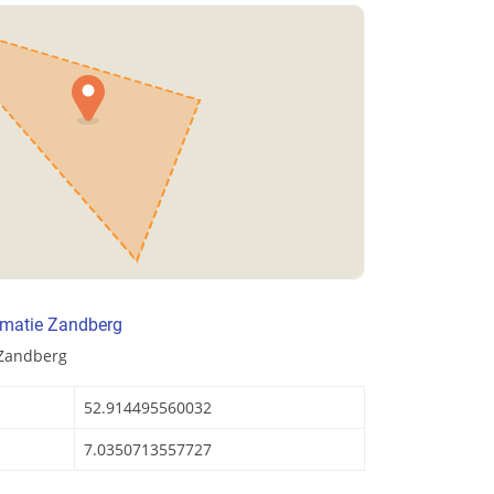
rmatie Zandberg
 Zandberg
52.914495560032
7.0350713557727