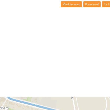
Vledderveen
Roswinkel
2e 