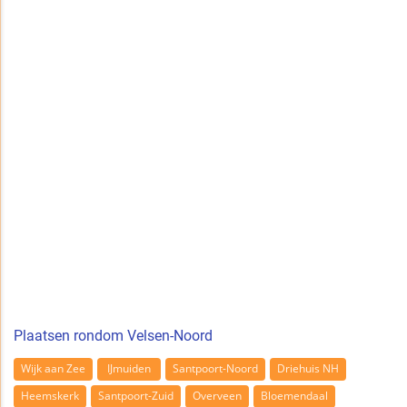
Plaatsen rondom Velsen-Noord
Wijk aan Zee
IJmuiden
Santpoort-Noord
Driehuis NH
Heemskerk
Santpoort-Zuid
Overveen
Bloemendaal