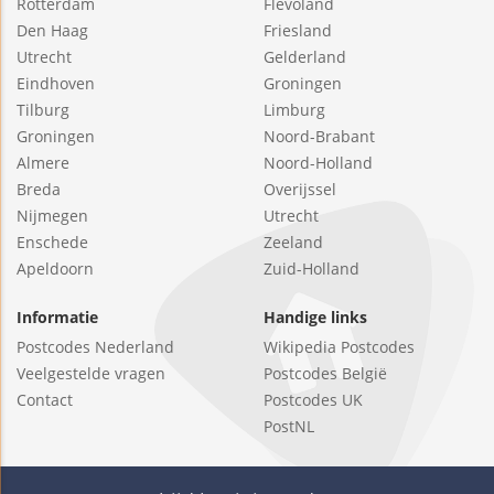
Rotterdam
Flevoland
Den Haag
Friesland
Utrecht
Gelderland
Eindhoven
Groningen
Tilburg
Limburg
Groningen
Noord-Brabant
Almere
Noord-Holland
Breda
Overijssel
Nijmegen
Utrecht
Enschede
Zeeland
Apeldoorn
Zuid-Holland
Informatie
Handige links
Postcodes Nederland
Wikipedia Postcodes
Veelgestelde vragen
Postcodes België
Contact
Postcodes UK
PostNL