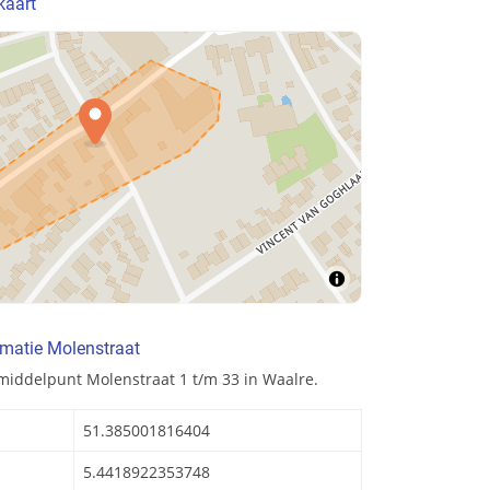
kaart
matie Molenstraat
middelpunt Molenstraat 1 t/m 33 in Waalre.
51.385001816404
5.4418922353748