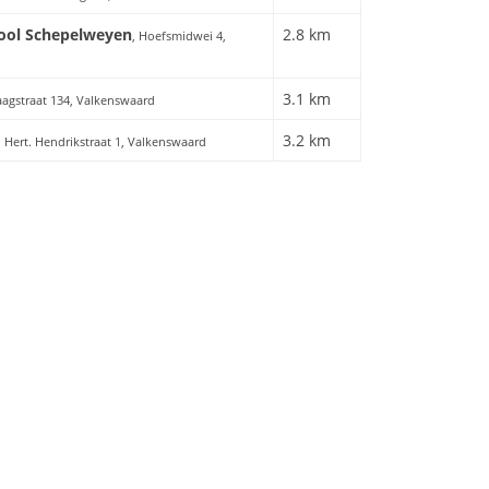
ool Schepelweyen
2.8 km
, Hoefsmidwei 4,
3.1 km
aagstraat 134, Valkenswaard
3.2 km
, Hert. Hendrikstraat 1, Valkenswaard