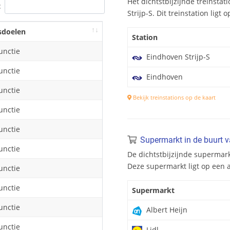
Het dichtstbijzijnde treinstat
:
Strijp-S. Dit treinstation ligt
sdoelen
Station
unctie
Eindhoven Strijp-S
unctie
Eindhoven
unctie
Bekijk treinstations op de kaart
unctie
unctie
Supermarkt in de buurt v
unctie
De dichtstbijzijnde supermarkt
Deze supermarkt ligt op een 
unctie
unctie
Supermarkt
unctie
Albert Heijn
unctie
Lidl