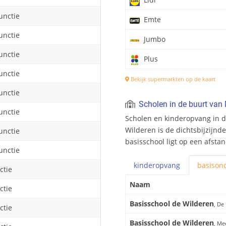
unctie
Emte
unctie
Jumbo
unctie
Plus
unctie
Bekijk supermarkten op de kaart
unctie
Scholen in de buurt van 
unctie
Scholen en kinderopvang in d
Wilderen is de dichtsbijzijnd
unctie
basisschool ligt op een afsta
unctie
kinderopvang
basis
ond
ctie
Naam
ctie
Basisschool de Wilderen
, De
ctie
Basisschool de Wilderen
, Me