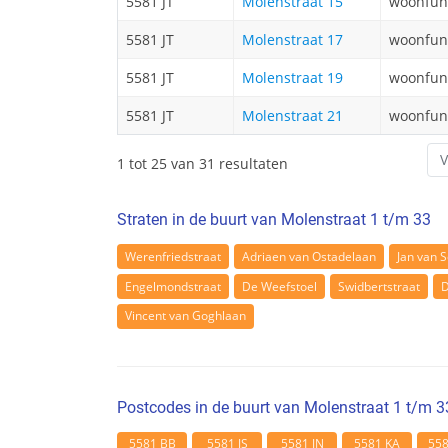
5581 JT
Molenstraat 15
woonfun
5581 JT
Molenstraat 17
woonfun
5581 JT
Molenstraat 19
woonfun
5581 JT
Molenstraat 21
woonfun
V
1 tot 25 van 31 resultaten
Straten in de buurt van Molenstraat 1 t/m 33
Werenfriedstraat
Adriaen van Ostadelaan
Jan van S
Engelmondstraat
De Weefstoel
Swidbertstraat
D
Vincent van Goghlaan
Postcodes in de buurt van Molenstraat 1 t/m 3
5581 BB
5581 JS
5581 JN
5581 KA
55