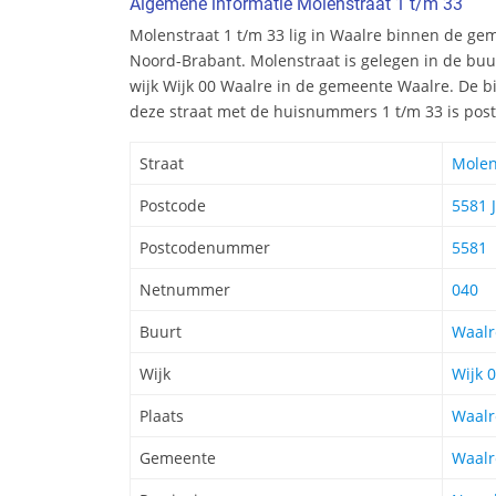
Algemene informatie Molenstraat 1 t/m 33
Molenstraat 1 t/m 33 lig in Waalre binnen de ge
Noord-Brabant. Molenstraat is gelegen in de buur
wijk Wijk 00 Waalre in de gemeente Waalre. De b
deze straat met de huisnummers 1 t/m 33 is post
Straat
Molen
Postcode
5581 
Postcodenummer
5581
Netnummer
040
Buurt
Waalr
Wijk
Wijk 
Plaats
Waalr
Gemeente
Waalr