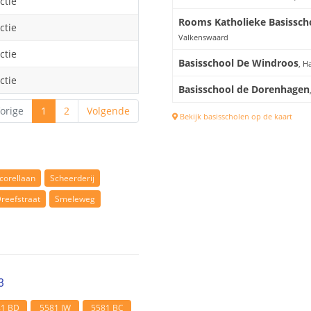
ctie
Rooms Katholieke Basissch
ctie
Valkenswaard
ctie
Basisschool De Windroos
, H
ctie
Basisschool de Dorenhagen
orige
1
2
Volgende
Bekijk basisscholen op de kaart
corellaan
Scheerderij
reefstraat
Smeleweg
3
81 BD
5581 JW
5581 BC