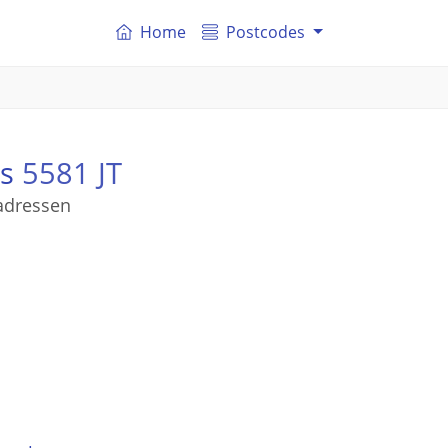
Home
Postcodes
is
5581 JT
 adressen