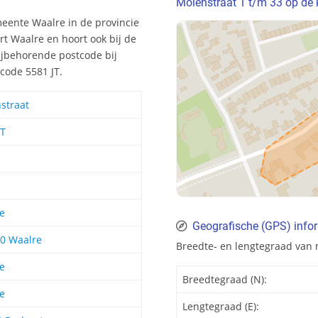
Molenstraat 1 t/m 33 op de 
meente Waalre in de provincie
t Waalre en hoort ook bij de
ijbehorende postcode bij
code 5581 JT.
straat
JT
e
Geografische (GPS) infor
00 Waalre
Breedte- en lengtegraad van 
e
Breedtegraad (N):
e
Lengtegraad (E):