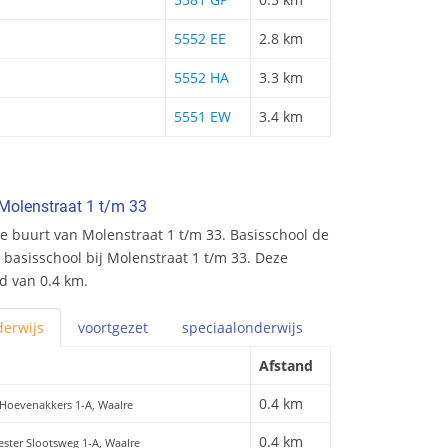
5552 EE
2.8 km
5552 HA
3.3 km
5551 EW
3.4 km
Molenstraat 1 t/m 33
e buurt van Molenstraat 1 t/m 33. Basisschool de
e basisschool bij Molenstraat 1 t/m 33. Deze
nd van 0.4 km.
erwijs
voortgezet
speciaal
onderwijs
Afstand
0.4 km
 Hoevenakkers 1-A, Waalre
0.4 km
ester Slootsweg 1-A, Waalre