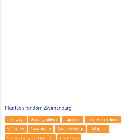
Plaatsen rondom Zwanenburg
Halfweg
Boesingheliede
Lijnden
Haarlemmerliede
Vijfhuizen
Spaarndam
Badhoevedorp
Schiphol
Spaarndam gem. Haarlem
Hoofddorp