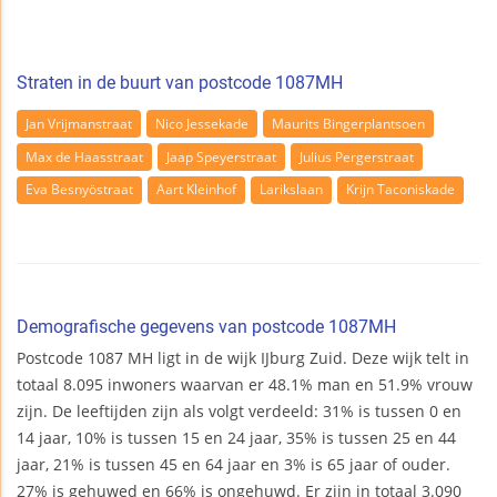
Straten in de buurt van postcode 1087MH
Jan Vrijmanstraat
Nico Jessekade
Maurits Bingerplantsoen
Max de Haasstraat
Jaap Speyerstraat
Julius Pergerstraat
Eva Besnyöstraat
Aart Kleinhof
Larikslaan
Krijn Taconiskade
Demografische gegevens van postcode 1087MH
Postcode 1087 MH ligt in de wijk IJburg Zuid. Deze wijk telt in
totaal 8.095 inwoners waarvan er 48.1% man en 51.9% vrouw
zijn. De leeftijden zijn als volgt verdeeld: 31% is tussen 0 en
14 jaar, 10% is tussen 15 en 24 jaar, 35% is tussen 25 en 44
jaar, 21% is tussen 45 en 64 jaar en 3% is 65 jaar of ouder.
27% is gehuwed en 66% is ongehuwd. Er zijn in totaal 3.090