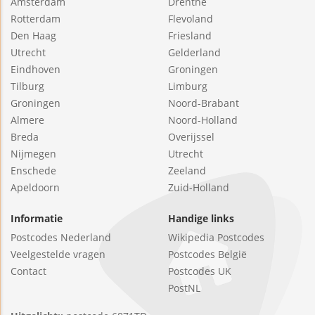
Amsterdam
Drenthe
Rotterdam
Flevoland
Den Haag
Friesland
Utrecht
Gelderland
Eindhoven
Groningen
Tilburg
Limburg
Groningen
Noord-Brabant
Almere
Noord-Holland
Breda
Overijssel
Nijmegen
Utrecht
Enschede
Zeeland
Apeldoorn
Zuid-Holland
Informatie
Handige links
Postcodes Nederland
Wikipedia Postcodes
Veelgestelde vragen
Postcodes België
Contact
Postcodes UK
PostNL