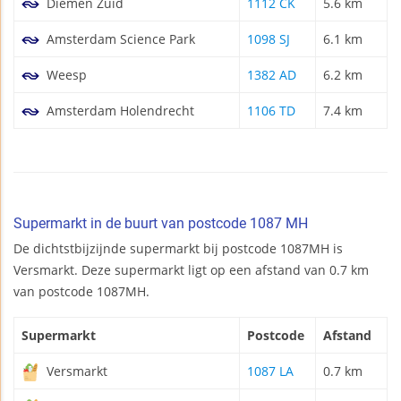
Diemen Zuid
1112 CK
5.6 km
Amsterdam Science Park
1098 SJ
6.1 km
Weesp
1382 AD
6.2 km
Amsterdam Holendrecht
1106 TD
7.4 km
Supermarkt in de buurt van postcode 1087 MH
De dichtstbijzijnde supermarkt bij postcode 1087MH is
Versmarkt. Deze supermarkt ligt op een afstand van 0.7 km
van postcode 1087MH.
Supermarkt
Postcode
Afstand
Versmarkt
1087 LA
0.7 km