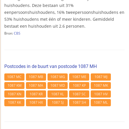
huishoudens. Deze bestaan uit 31%
eenpersoonshuishoudens, 16% tweepersoonshuishoudens en
53% huishoudens met één of meer kinderen. Gemiddeld
bestaat een huishouden uit 2.6 personen.
Bron:
CBS
Postcodes in de buurt van postcode 1087 MH
1087 MC
1087 MB
1087 MG
1087 ME
1087 MJ
1087 KM
1087 MA
1087 MD
1087 KP
1087 MK
1087 KN
1087 KR
1087 KL
1087 SC
1087 HV
1087 KK
1087 HX
1087 SJ
1087 SH
1087 ML