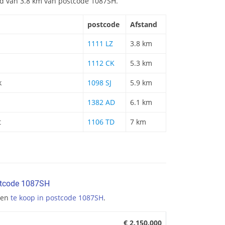
and van 3.8 km van postcode 1087SH.
postcode
Afstand
1111 LZ
3.8 km
1112 CK
5.3 km
k
1098 SJ
5.9 km
1382 AD
6.1 km
t
1106 TD
7 km
stcode 1087SH
gen
te koop in postcode 1087SH
.
€ 2.150.000