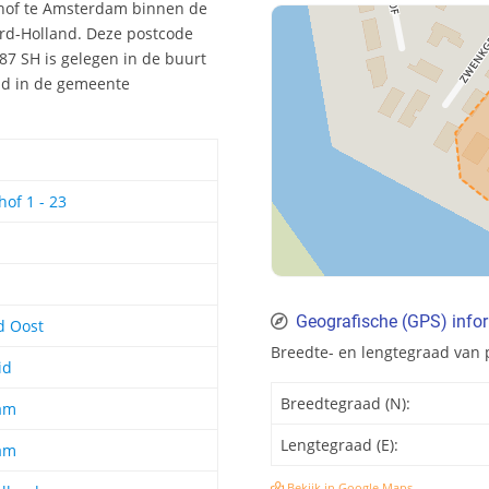
khof te Amsterdam binnen de
rd-Holland. Deze postcode
7 SH is gelegen in de buurt
uid in de gemeente
of 1 - 23
Geografische (GPS) info
d Oost
Breedte- en lengtegraad van
id
Breedtegraad (N):
am
Lengtegraad (E):
am
Bekijk in Google Maps