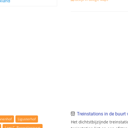
lland
Treinstations in de buur
nenhof
Ligusterhof
Het dichtstbijzijnde treinstat
Loet C. Barnstijnstraat