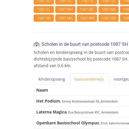
1087 SG
1087 SC
1087 SJ
1087 SE
10
1087 SL
1087 MH
1087 MC
1087 ME
10
1087 MJ
1087 MA
1087 MR
1087 KM
10
Scholen in de buurt van postcode 1087 SH
Scholen en kinderopvang in de buurt van postco
dichtsbijzijnde basisschool bij postcode 1087 SH.
afstand van 0.6 km.
kinderopvang
basis
onderwijs
voortge
Naam
Het Podium
, Emmy Andriessestraat 56, Amsterdam
Laterna Magica
, Eva Besnyöstraat 491, Amsterdam
Openbare Basisschool Olympus
, Erich Salomonstra