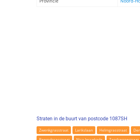
Provincie
Noord-Ho
Straten in de buurt van postcode 1087SH
Zwenkgrasstraat
Larikslaan
Helmgrasstraat
Den
Beemdgrasstraat
Nico Jessekade
Zandzeggestraat