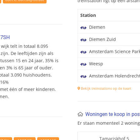
treinstation ligt op een afst
Station
Diemen
87SH
Diemen Zuid
wijk telt in totaal 8.095
Amsterdam Science Par
n. De leeftijden zijn als
 tussen 15 en 24 jaar, 35% is
Weesp
en 3% is 65 jaar of ouder.
otaal 3.090 huishoudens.
Amsterdam Holendrech
 16%
Bekijk treinstations op de kaart
et één of meer kinderen.
onen.
Woningen te koop in po
Er staan momenteel 2 wonin
Tamariskhof 5