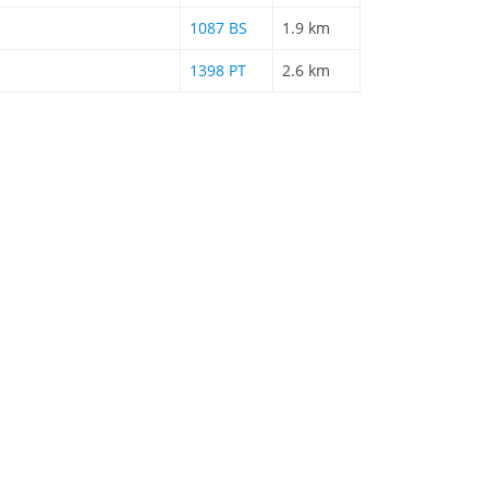
1087 BS
1.9 km
1398 PT
2.6 km