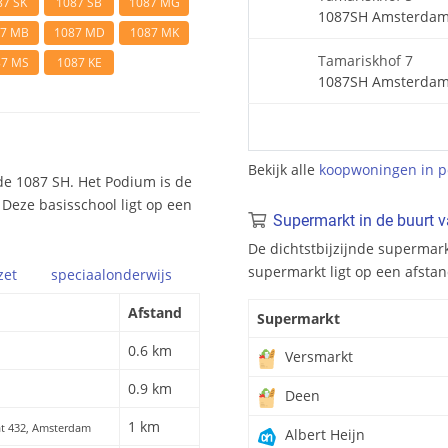
87 SK
1087 SB
1087 MG
1087SH Amsterda
87 MB
1087 MD
1087 MK
Tamariskhof 7
87 MS
1087 KE
1087SH Amsterda
Bekijk alle
koopwoningen in p
de 1087 SH. Het Podium is de
 Deze basisschool ligt op een
Supermarkt in de buurt 
De dichtstbijzijnde supermar
supermarkt ligt op een afsta
zet
speciaal
onderwijs
Afstand
Supermarkt
0.6 km
Versmarkt
0.9 km
Deen
1 km
at 432, Amsterdam
Albert Heijn