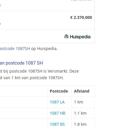
m
€ 2.370.000
m
ostcode 1087SH
op Huispedia.
van postcode 1087 SH
kt bij postcode 1087SH is Versmarkt. Deze
nd van 1 km van postcode 1087SH.
Postcode
Afstand
1087 LA
1 km
1087 HR
1.1 km
1087 BS
1.8 km