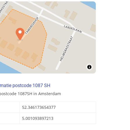
rmatie postcode 1087 SH
 postcode 1087SH in Amsterdam
52.346173654377
5.001093897213