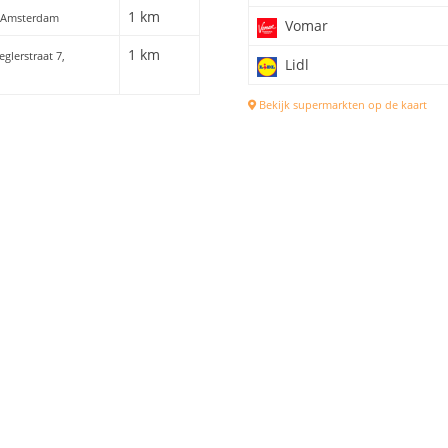
1 km
, Amsterdam
Vomar
1 km
eglerstraat 7,
Lidl
Bekijk supermarkten op de kaart