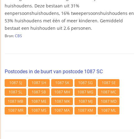
huishoudens. Deze bestaan uit 31%
eenpersoonshuishoudens, 16% tweepersoonshuishoudens en
53% huishoudens met één of meer kinderen. Gemiddeld
bestaat een huishouden uit 2.6 personen.
Bron:
CBS
Postcodes in de buurt van postcode 1087 SC
1087 SJ
1087 SH
1087 SK
1087 SG
1087 SE
1087 SL
1087 SB
1087 MH
1087 MG
1087 MC
1087 MB
1087 ME
1087 MK
1087 MJ
1087 MD
1087 MR
1087 MS
1087 MA
1087 KM
1087 ML