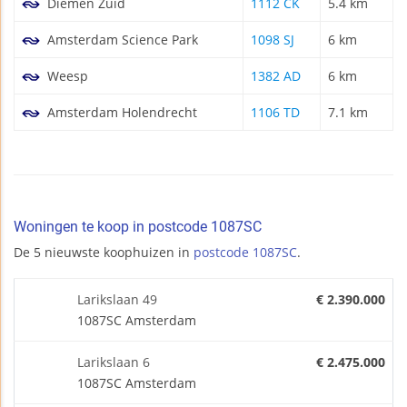
Diemen Zuid
1112 CK
5.4 km
Amsterdam Science Park
1098 SJ
6 km
Weesp
1382 AD
6 km
Amsterdam Holendrecht
1106 TD
7.1 km
Woningen te koop in postcode 1087SC
De 5 nieuwste koophuizen in
postcode 1087SC
.
Larikslaan 49
€ 2.390.000
1087SC Amsterdam
Larikslaan 6
€ 2.475.000
1087SC Amsterdam