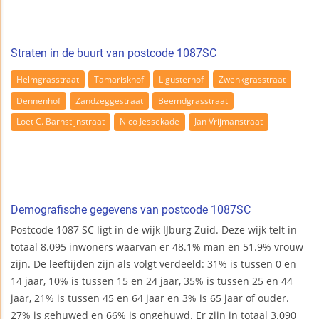
Straten in de buurt van postcode 1087SC
Helmgrasstraat
Tamariskhof
Ligusterhof
Zwenkgrasstraat
Dennenhof
Zandzeggestraat
Beemdgrasstraat
Loet C. Barnstijnstraat
Nico Jessekade
Jan Vrijmanstraat
Demografische gegevens van postcode 1087SC
Postcode 1087 SC ligt in de wijk IJburg Zuid. Deze wijk telt in
totaal 8.095 inwoners waarvan er 48.1% man en 51.9% vrouw
zijn. De leeftijden zijn als volgt verdeeld: 31% is tussen 0 en
14 jaar, 10% is tussen 15 en 24 jaar, 35% is tussen 25 en 44
jaar, 21% is tussen 45 en 64 jaar en 3% is 65 jaar of ouder.
27% is gehuwed en 66% is ongehuwd. Er zijn in totaal 3.090