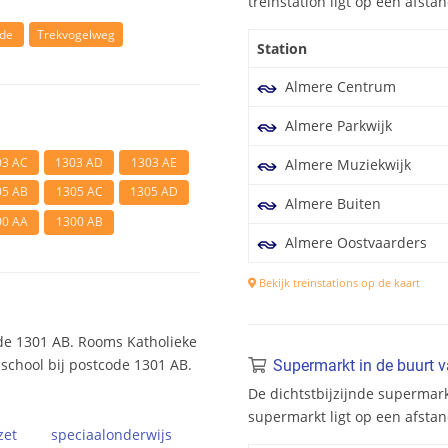
treinstation ligt op een afst
ade
Trekvogelweg
Station
Almere Centrum
Almere Parkwijk
03 AC
1303 AD
1303 AE
Almere Muziekwijk
05 AB
1305 AC
1305 AD
Almere Buiten
00 AA
1300 AB
Almere Oostvaarders
Bekijk treinstations op de kaart
de 1301 AB. Rooms Katholieke
sschool bij postcode 1301 AB.
Supermarkt in de buurt 
De dichtstbijzijnde supermark
supermarkt ligt op een afsta
zet
speciaal
onderwijs