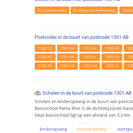
Oostvaardersdiep
De Blocq van Kuffelerweg
Silok
Postcodes in de buurt van postcode 1301 AB
1302 CD
1302 GA
1303 AA
1303 AB
13
1303 AG
1303 AH
1303 AJ
1305 AA
13
1305 AE
1305 AG
1305 AH
1305 AJ
13
Scholen in de buurt van postcode 1301 AB
Scholen en kinderopvang in de buurt van postco
Basisschool Panta Rhei is de dichtsbijzijnde basi
Deze basisschool ligt op een afstand van 3.3 km.
kinderopvang
basis
onderwijs
voortge