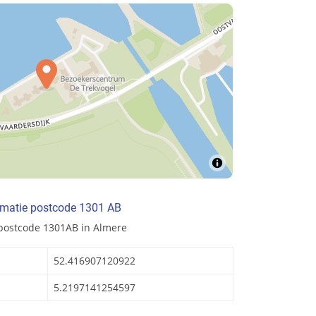
rmatie postcode 1301 AB
 postcode 1301AB in Almere
52.416907120922
5.2197141254597