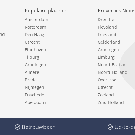
Populaire plaatsen
Provincies Nede
Amsterdam
Drenthe
Rotterdam
Flevoland
ind
Den Haag
Friesland
Utrecht
Gelderland
Eindhoven
Groningen
Tilburg
Limburg
Groningen
Noord-Brabant
Almere
Noord-Holland
Breda
Overijssel
Nijmegen
Utrecht
Enschede
Zeeland
Apeldoorn
Zuid-Holland
Betrouwbaar
Up-to-d