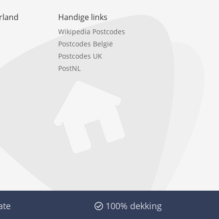
rland
Handige links
Wikipedia Postcodes
Postcodes België
Postcodes UK
PostNL
ate
100% dekking