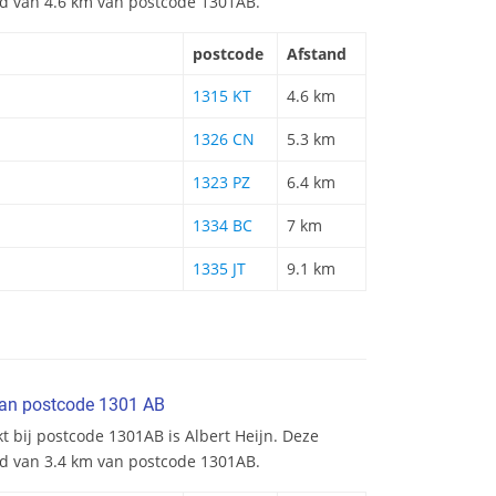
and van 4.6 km van postcode 1301AB.
postcode
Afstand
1315 KT
4.6 km
1326 CN
5.3 km
1323 PZ
6.4 km
1334 BC
7 km
1335 JT
9.1 km
van postcode 1301 AB
t bij postcode 1301AB is Albert Heijn. Deze
nd van 3.4 km van postcode 1301AB.