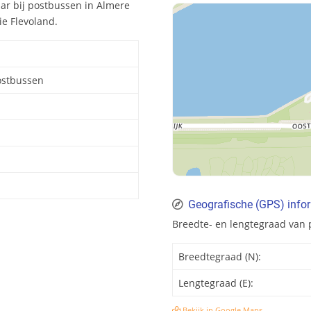
aar bij postbussen in Almere
ie Flevoland.
ostbussen
Geografische (GPS) info
Breedte- en lengtegraad van
Breedtegraad (N):
Lengtegraad (E):
Bekijk in Google Maps