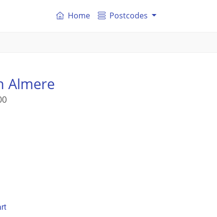
Home
Postcodes
n Almere
00
rt