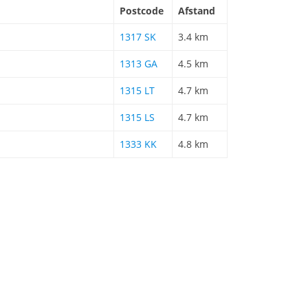
Postcode
Afstand
1317 SK
3.4 km
1313 GA
4.5 km
1315 LT
4.7 km
1315 LS
4.7 km
1333 KK
4.8 km