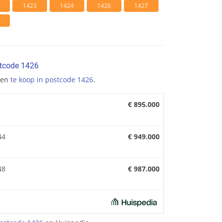
1423
1424
1426
1427
stcode 1426
gen
te koop in postcode 1426
.
€ 895.000
44
€ 949.000
48
€ 987.000