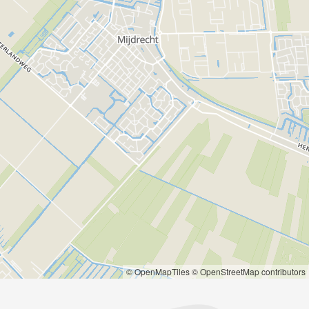
© OpenMapTiles
© OpenStreetMap contributors