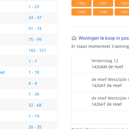
1420
1421
1422
1 - 23
1428
1430
1431
24 - 47
51 - 74
Woningen te koop in po
75 - 99
Er staan momenteel 3 wonin
102 - 121
Vinkenslag 12
1 - 7
1426AM de Hoef
aat
1 - 18
de Hoef Westzijde 
4 - 4
1426AT de Hoef
1 - 39
de Hoef Westzijde 
1426AT de Hoef
32 - 68
1 - 19
20 - 35