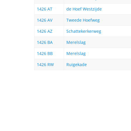
1426 AT
de Hoef Westzijde
1426 AV
Tweede Hoefweg
1426 AZ
Schattekerkerweg
1426 BA
Merelslag
1426 BB
Merelslag
1426 RW
Ruigekade