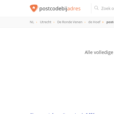
NL
Utrecht
De Ronde Venen
de Hoef
post
postcode
1426
Alle volledig