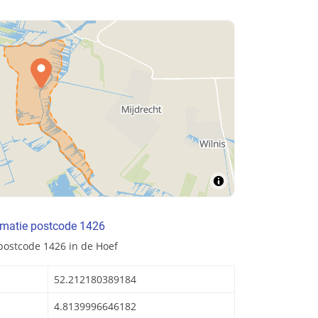
rmatie postcode 1426
postcode 1426 in de Hoef
52.212180389184
4.8139996646182