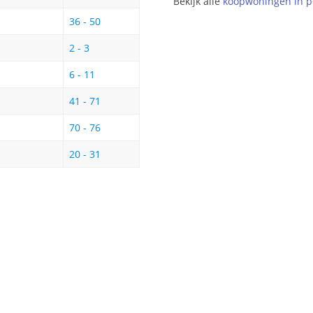
Bekijk alle
koopwoningen in p
36 - 50
2 - 3
6 - 11
41 - 71
70 - 76
20 - 31