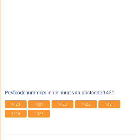
Postcodenummers in de buurt van postcode 1421
1420
1421
1422
1423
1424
1426
1427