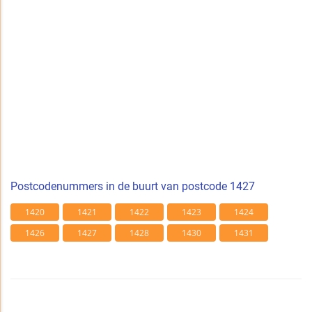
Postcodenummers in de buurt van postcode 1427
1420
1421
1422
1423
1424
1426
1427
1428
1430
1431