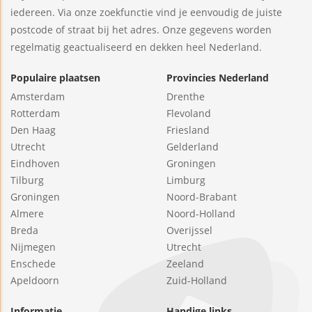
iedereen. Via onze zoekfunctie vind je eenvoudig de juiste
postcode of straat bij het adres. Onze gegevens worden
regelmatig geactualiseerd en dekken heel Nederland.
Populaire plaatsen
Provincies Nederland
Amsterdam
Drenthe
Rotterdam
Flevoland
Den Haag
Friesland
Utrecht
Gelderland
Eindhoven
Groningen
Tilburg
Limburg
Groningen
Noord-Brabant
Almere
Noord-Holland
Breda
Overijssel
Nijmegen
Utrecht
Enschede
Zeeland
Apeldoorn
Zuid-Holland
Informatie
Handige links