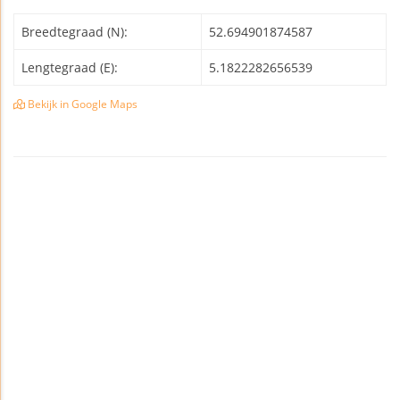
Breedtegraad (N):
52.694901874587
Lengtegraad (E):
5.1822282656539
Bekijk in Google Maps