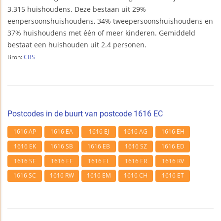
3.315 huishoudens. Deze bestaan uit 29%
eenpersoonshuishoudens, 34% tweepersoonshuishoudens en
37% huishoudens met één of meer kinderen. Gemiddeld
bestaat een huishouden uit 2.4 personen.
Bron:
CBS
Postcodes in de buurt van postcode 1616 EC
1616 AP
1616 EA
1616 EJ
1616 AG
1616 EH
1616 EK
1616 SB
1616 EB
1616 SZ
1616 ED
1616 SE
1616 EE
1616 EL
1616 ER
1616 RV
1616 SC
1616 RW
1616 EM
1616 CH
1616 ET