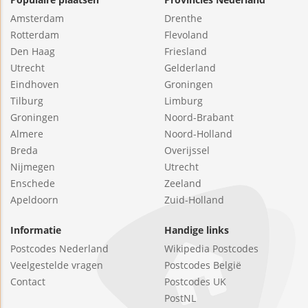
Amsterdam
Drenthe
Rotterdam
Flevoland
Den Haag
Friesland
Utrecht
Gelderland
Eindhoven
Groningen
Tilburg
Limburg
Groningen
Noord-Brabant
Almere
Noord-Holland
Breda
Overijssel
Nijmegen
Utrecht
Enschede
Zeeland
Apeldoorn
Zuid-Holland
Informatie
Handige links
Postcodes Nederland
Wikipedia Postcodes
Veelgestelde vragen
Postcodes België
Contact
Postcodes UK
PostNL