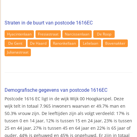
Straten in de buurt van postcode 1616EC
Hyacintenlaan
Fresiastraat
Narcissenlaan
De Roop
De Gent
De Haard
Ranonkellaan
Lelielaan
Bovenakker
Julianastraat
Demografische gegevens van postcode 1616EC
Postcode 1616 EC ligt in de wijk Wijk 00 Hoogkarspel. Deze
wijk telt in totaal 7.965 inwoners waarvan er 49.7% man en
50.3% vrouw zijn. De leeftijden zijn als volgt verdeeld: 17% is
tussen 0 en 14 jaar, 12% is tussen 15 en 24 jaar, 23% is tussen
25 en 44 jaar, 27% is tussen 45 en 64 jaar en 22% is 65 jaar of
ouder. 44% is gehuwed en 45% is ongehuwd. Er zijn in totaal