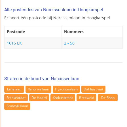
Alle postcodes van Narcissenlaan in Hoogkarspel
Er hoort één postcode bij Narcissenlaan in Hoogkarspel.
Postcode
Nummers
1616 EK
2 - 58
Straten in de buurt van Narcissenlaan
Lelielaan
Ranonkellaan
Hyacintenlaan
Dahliastraat
Fresiastraat
De Haard
Krokusstraat
Breeweid
De Roop
Amaryllislaan