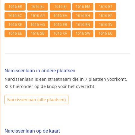
1616 ER
1616 EL
1616 EJ
1616 EM
1616 ET
1616 EC
1616 AP
1616 EA
1616 EH
1616 EP
1616 SE
1616 AG
1616 EB
1616 EN
1616 SV
1616 EE
1616 SB
1616 XA
1616 SW
1616 EG
Narcissenlaan in andere plaatsen
Narcissenlaan is een straatnaam die in 7 plaatsen voorkomt.
Klik hieronder op de knop voor het overzicht.
Narcissenlaan (alle plaatsen)
Narcissenlaan op de kaart