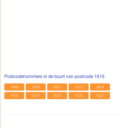
Postcodenummers in de buurt van postcode 1616
1609
1610
1611
1613
1614
1616
1617
1619
1620
1621