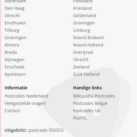
Rotterdam
Flevoland
Den Haag
Friesland
Utrecht
Gelderland
Eindhoven
Groningen
Tilburg
Limburg
Groningen
Noord-Brabant
Almere
Noord-Holland
Breda
Overijssel
Nijmegen
Utrecht
Enschede
Zeeland
Apeldoorn
Zuid-Holland
Informatie
Handige links
Postcodes Nederland
Wikipedia Postcodes
Veelgestelde vragen
Postcodes België
Contact
Postcodes UK
PostNL
Uitgelicht::
postcode 3555CS