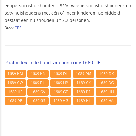
eenpersoonshuishoudens, 32% tweepersoonshuishoudens en
35% huishoudens met één of meer kinderen. Gemiddeld
bestaat een huishouden uit 2.2 personen.
Bron:
CBS
Postcodes in de buurt van postcode 1689 HE
1689 HM
1689 HN
1689 DL
1689 DM
1689 DK
1689 GW
1689 DH
1689 HP
1689 GX
1689 DG
1689 HR
1689 GV
1689 GT
1689 DE
1689 HH
1689 DB
1689 GS
1689 HG
1689 HL
1689 HA