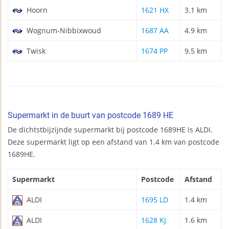
Hoorn
1621 HX
3.1 km
Wognum-Nibbixwoud
1687 AA
4.9 km
Twisk
1674 PP
9.5 km
Supermarkt in de buurt van postcode 1689 HE
De dichtstbijzijnde supermarkt bij postcode 1689HE is ALDI.
Deze supermarkt ligt op een afstand van 1.4 km van postcode
1689HE.
Supermarkt
Postcode
Afstand
ALDI
1695 LD
1.4 km
ALDI
1628 KJ
1.6 km