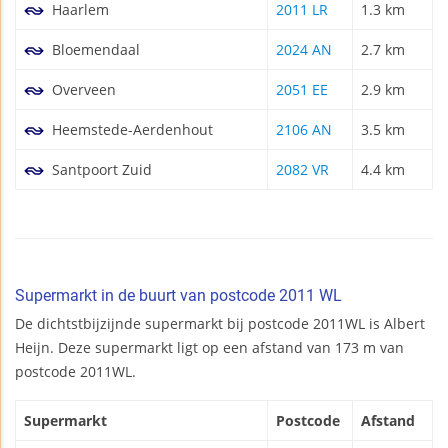
Haarlem
2011 LR
1.3 km
Bloemendaal
2024 AN
2.7 km
Overveen
2051 EE
2.9 km
Heemstede-Aerdenhout
2106 AN
3.5 km
Santpoort Zuid
2082 VR
4.4 km
Supermarkt in de buurt van postcode 2011 WL
De dichtstbijzijnde supermarkt bij postcode 2011WL is Albert
Heijn. Deze supermarkt ligt op een afstand van 173 m van
postcode 2011WL.
Supermarkt
Postcode
Afstand