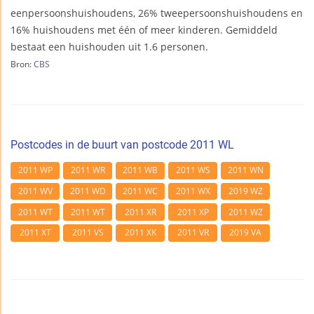
eenpersoonshuishoudens, 26% tweepersoonshuishoudens en
16% huishoudens met één of meer kinderen. Gemiddeld
bestaat een huishouden uit 1.6 personen.
Bron:
CBS
Postcodes in de buurt van postcode 2011 WL
2011 WP
2011 WR
2011 WB
2011 WS
2011 WN
2011 WV
2011 WD
2011 WC
2011 WX
2019 WZ
2011 WT
2011 WT
2011 XR
2011 XP
2011 WZ
2011 XT
2011 VS
2011 XK
2011 VR
2019 VA