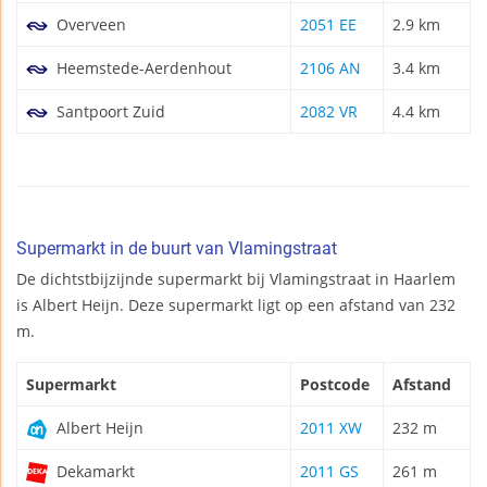
Overveen
2051 EE
2.9 km
Heemstede-Aerdenhout
2106 AN
3.4 km
Santpoort Zuid
2082 VR
4.4 km
Supermarkt in de buurt van Vlamingstraat
De dichtstbijzijnde supermarkt bij Vlamingstraat in Haarlem
is Albert Heijn. Deze supermarkt ligt op een afstand van 232
m.
Supermarkt
Postcode
Afstand
Albert Heijn
2011 XW
232 m
Dekamarkt
2011 GS
261 m