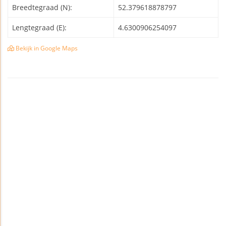
Breedtegraad (N):
52.379618878797
Lengtegraad (E):
4.6300906254097
Bekijk in Google Maps