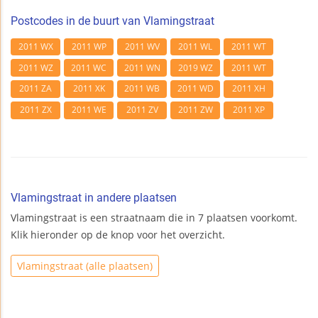
Postcodes in de buurt van Vlamingstraat
2011 WX
2011 WP
2011 WV
2011 WL
2011 WT
2011 WZ
2011 WC
2011 WN
2019 WZ
2011 WT
2011 ZA
2011 XK
2011 WB
2011 WD
2011 XH
2011 ZX
2011 WE
2011 ZV
2011 ZW
2011 XP
Vlamingstraat in andere plaatsen
Vlamingstraat is een straatnaam die in 7 plaatsen voorkomt.
Klik hieronder op de knop voor het overzicht.
Vlamingstraat (alle plaatsen)