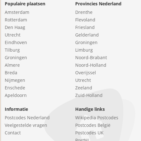
Populaire plaatsen
Provincies Nederland
Amsterdam
Drenthe
Rotterdam
Flevoland
Den Haag
Friesland
Utrecht
Gelderland
Eindhoven
Groningen
Tilburg
Limburg
Groningen
Noord-Brabant
Almere
Noord-Holland
Breda
Overijssel
Nijmegen
Utrecht
Enschede
Zeeland
Apeldoorn
Zuid-Holland
Informatie
Handige links
Postcodes Nederland
Wikipedia Postcodes
Veelgestelde vragen
Postcodes België
Contact
Postcodes UK
PostNL