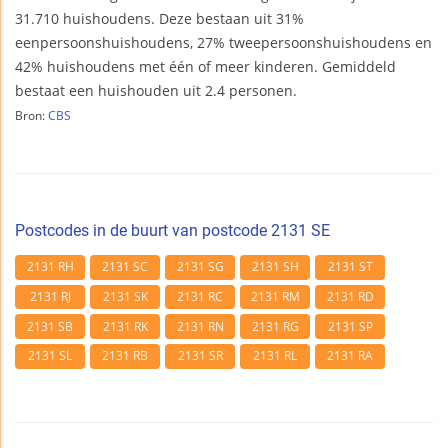
31.710 huishoudens. Deze bestaan uit 31%
eenpersoonshuishoudens, 27% tweepersoonshuishoudens en
42% huishoudens met één of meer kinderen. Gemiddeld
bestaat een huishouden uit 2.4 personen.
Bron:
CBS
Postcodes in de buurt van postcode 2131 SE
2131 RH
2131 SC
2131 SG
2131 SH
2131 ST
2131 RJ
2131 SK
2131 RC
2131 RM
2131 RD
2131 SB
2131 RK
2131 RN
2131 RG
2131 SP
2131 SL
2131 RB
2131 SR
2131 RL
2131 RA