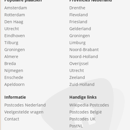
Amsterdam
Drenthe
Rotterdam
Flevoland
Den Haag
Friesland
Utrecht
Gelderland
Eindhoven
Groningen
Tilburg
Limburg
Groningen
Noord-Brabant
Almere
Noord-Holland
Breda
Overijssel
Nijmegen
Utrecht
Enschede
Zeeland
Apeldoorn
Zuid-Holland
Informatie
Handige links
Postcodes Nederland
Wikipedia Postcodes
Veelgestelde vragen
Postcodes België
Contact
Postcodes UK
PostNL