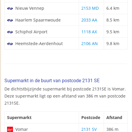
Nieuw Vennep
2153 MD
6.4 km
Haarlem Spaarnwoude
2033 AA
8.5 km
Schiphol Airport
1118 AX
9.5 km
Heemstede-Aerdenhout
2106 AN
9.8 km
Supermarkt in de buurt van postcode 2131 SE
De dichtstbijzijnde supermarkt bij postcode 2131SE is Vomar.
Deze supermarkt ligt op een afstand van 386 m van postcode
2131SE.
Supermarkt
Postcode
Afstand
Vomar
2131 SV
386 m