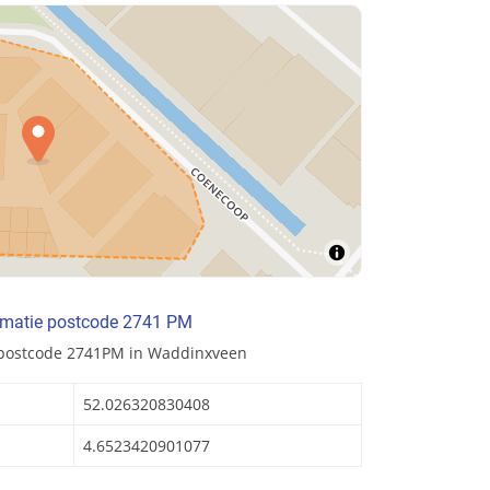
rmatie postcode 2741 PM
 postcode 2741PM in Waddinxveen
52.026320830408
4.6523420901077