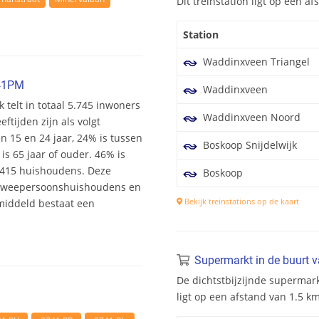
Dit treinstation ligt op een 
Station
Waddinxveen Triangel
741PM
Waddinxveen
k telt in totaal 5.745 inwoners
Waddinxveen Noord
tijden zijn als volgt
en 15 en 24 jaar, 24% is tussen
Boskoop Snijdelwijk
is 65 jaar of ouder. 46% is
2.415 huishoudens. Deze
Boskoop
 tweepersoonshuishoudens en
Bekijk treinstations op de kaart
middeld bestaat een
Supermarkt in de buurt 
De dichtstbijzijnde supermark
ligt op een afstand van 1.5 