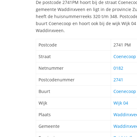
De postcode 2741PM hoort bij de straat Coenec
gemeente Waddinxveen en ligt in de provincie Z
heeft de huisnummerreeks 320 t/m 348. Postcode
buurt Coenecoop en hoort ook bij de wijk Wijk 0
Waddinxveen.
Postcode
2741 PM
Straat
Coenecoop 
Netnummer
0182
Postcodenummer
2741
Buurt
Coenecoop
Wijk
Wijk 04
Plaats
Waddinxve
Gemeente
Waddinxve