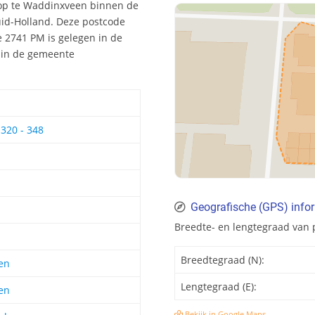
oop te Waddinxveen binnen de
uid-Holland. Deze postcode
 2741 PM is gelegen in de
4 in de gemeente
320 - 348
Geografische (GPS) info
Breedte- en lengtegraad van
Breedtegraad (N):
en
Lengtegraad (E):
en
Bekijk in Google Maps