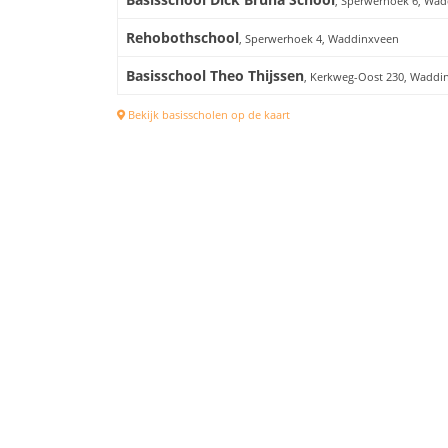
, Sperwerhoek 6, Wa
Rehobothschool
, Sperwerhoek 4, Waddinxveen
Basisschool Theo Thijssen
, Kerkweg-Oost 230, Waddi
Bekijk basisscholen op de kaart