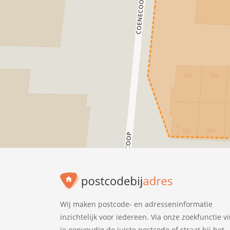
Wij maken postcode- en adresseninformatie
inzichtelijk voor iedereen. Via onze zoekfunctie v
je eenvoudig de juiste postcode of straat bij het