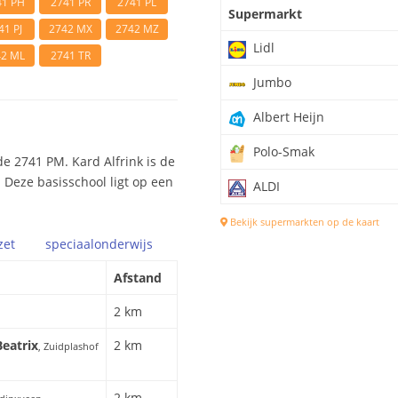
41 PH
2741 PR
2741 PL
Supermarkt
41 PJ
2742 MX
2742 MZ
Lidl
42 ML
2741 TR
Jumbo
Albert Heijn
Polo-Smak
e 2741 PM. Kard Alfrink is de
 Deze basisschool ligt op een
ALDI
Bekijk supermarkten op de kaart
zet
speciaal
onderwijs
Afstand
2 km
Beatrix
2 km
, Zuidplashof
2 km