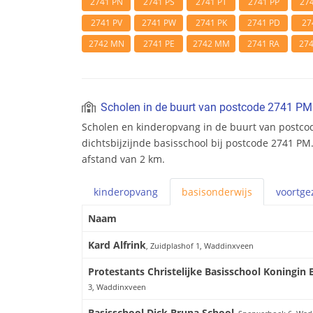
2741 PN
2741 PS
2741 PT
2741 PP
27
2741 PV
2741 PW
2741 PK
2741 PD
27
2742 MN
2741 PE
2742 MM
2741 RA
27
Scholen in de buurt van postcode 2741 PM
Scholen en kinderopvang in de buurt van postcod
dichtsbijzijnde basisschool bij postcode 2741 PM.
afstand van 2 km.
kinderopvang
basis
onderwijs
voortge
Naam
Kard Alfrink
, Zuidplashof 1, Waddinxveen
Protestants Christelijke Basisschool Koningin 
3, Waddinxveen
Basisschool Dick Bruna School