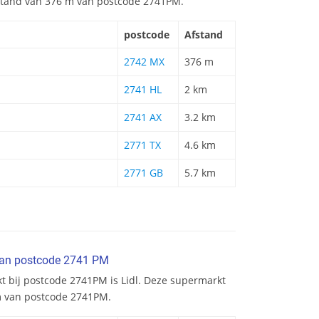
afstand van 376 m van postcode 2741PM.
postcode
Afstand
2742 MX
376 m
2741 HL
2 km
2741 AX
3.2 km
2771 TX
4.6 km
2771 GB
5.7 km
van postcode 2741 PM
t bij postcode 2741PM is Lidl. Deze supermarkt
km van postcode 2741PM.