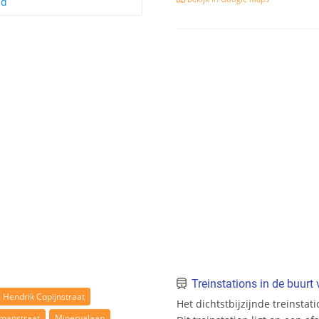
nd
Treinstations in de buur
Hendrik Copijnstraat
Het dichtstbijzijnde treinsta
manstraat
Minervalaan