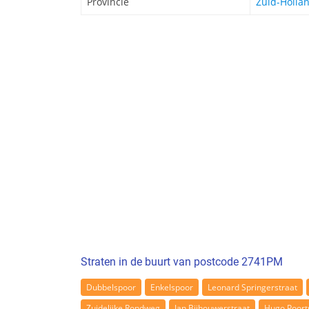
Provincie
Zuid-Holla
Straten in de buurt van postcode 2741PM
Dubbelspoor
Enkelspoor
Leonard Springerstraat
Zuidelijke Rondweg
Jan Bijhouwerstraat
Hugo Poort