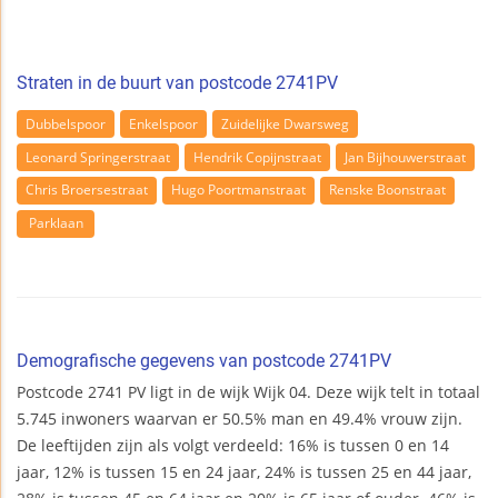
Straten in de buurt van postcode 2741PV
Dubbelspoor
Enkelspoor
Zuidelijke Dwarsweg
Leonard Springerstraat
Hendrik Copijnstraat
Jan Bijhouwerstraat
Chris Broersestraat
Hugo Poortmanstraat
Renske Boonstraat
Parklaan
Demografische gegevens van postcode 2741PV
Postcode 2741 PV ligt in de wijk Wijk 04. Deze wijk telt in totaal
5.745 inwoners waarvan er 50.5% man en 49.4% vrouw zijn.
De leeftijden zijn als volgt verdeeld: 16% is tussen 0 en 14
jaar, 12% is tussen 15 en 24 jaar, 24% is tussen 25 en 44 jaar,