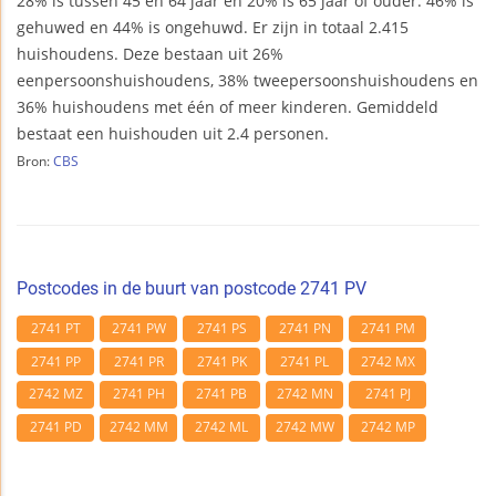
28% is tussen 45 en 64 jaar en 20% is 65 jaar of ouder. 46% is
gehuwed en 44% is ongehuwd. Er zijn in totaal 2.415
huishoudens. Deze bestaan uit 26%
eenpersoonshuishoudens, 38% tweepersoonshuishoudens en
36% huishoudens met één of meer kinderen. Gemiddeld
bestaat een huishouden uit 2.4 personen.
Bron:
CBS
Postcodes in de buurt van postcode 2741 PV
2741 PT
2741 PW
2741 PS
2741 PN
2741 PM
2741 PP
2741 PR
2741 PK
2741 PL
2742 MX
2742 MZ
2741 PH
2741 PB
2742 MN
2741 PJ
2741 PD
2742 MM
2742 ML
2742 MW
2742 MP