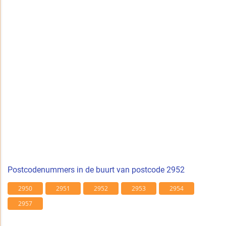
Postcodenummers in de buurt van postcode 2952
2950
2951
2952
2953
2954
2957