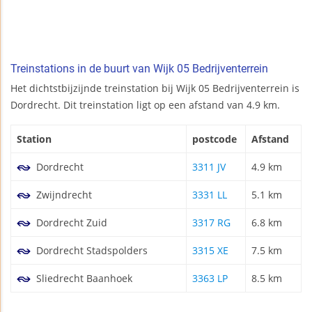
Treinstations in de buurt van Wijk 05 Bedrijventerrein
Het dichtstbijzijnde treinstation bij Wijk 05 Bedrijventerrein is
Dordrecht. Dit treinstation ligt op een afstand van 4.9 km.
Station
postcode
Afstand
Dordrecht
3311 JV
4.9 km
Zwijndrecht
3331 LL
5.1 km
Dordrecht Zuid
3317 RG
6.8 km
Dordrecht Stadspolders
3315 XE
7.5 km
Sliedrecht Baanhoek
3363 LP
8.5 km