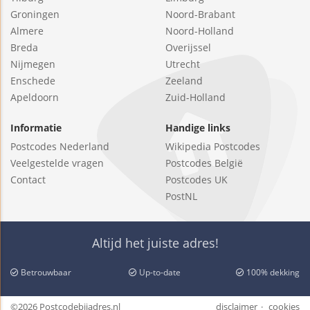
Groningen
Noord-Brabant
Almere
Noord-Holland
Breda
Overijssel
Nijmegen
Utrecht
Enschede
Zeeland
Apeldoorn
Zuid-Holland
Informatie
Handige links
Postcodes Nederland
Wikipedia Postcodes
Veelgestelde vragen
Postcodes België
Contact
Postcodes UK
PostNL
Altijd het juiste adres!
Betrouwbaar
Up-to-date
100% dekking
©2026 Postcodebijadres.nl
disclaimer
cookies