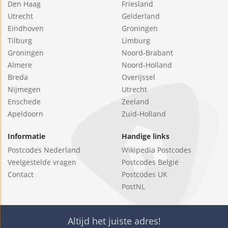
Den Haag
Friesland
Utrecht
Gelderland
Eindhoven
Groningen
Tilburg
Limburg
Groningen
Noord-Brabant
Almere
Noord-Holland
Breda
Overijssel
Nijmegen
Utrecht
Enschede
Zeeland
Apeldoorn
Zuid-Holland
Informatie
Handige links
Postcodes Nederland
Wikipedia Postcodes
Veelgestelde vragen
Postcodes België
Contact
Postcodes UK
PostNL
Altijd het juiste adres!