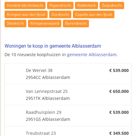
Hendrik-Ido-Ambacht
Papendrecht
Ridderkerk
Zwijndrecht
Krimpen aan den IJssel
Dordrecht
Capelle aan den IJssel
Sliedrecht
Krimpenerwaard
Barendrecht
Woningen te koop in gemeente Alblasserdam
De 10 nieuwste koophuizen in
gemeente Alblasserdam
.
De Wervel 38
€ 539.000
2954CC Alblasserdam
Van Lennepstraat 25
€ 650.000
2951TK Alblasserdam
Raadhuisplein 29
€ 539.000
2951GS Alblasserdam
Treubstraat 23
€ 349.500