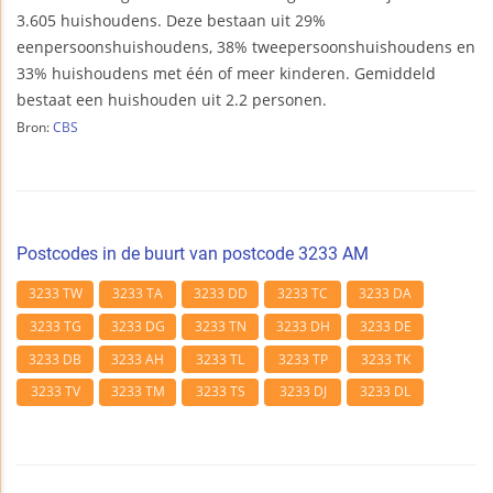
3.605 huishoudens. Deze bestaan uit 29%
eenpersoonshuishoudens, 38% tweepersoonshuishoudens en
33% huishoudens met één of meer kinderen. Gemiddeld
bestaat een huishouden uit 2.2 personen.
Bron:
CBS
Postcodes in de buurt van postcode 3233 AM
3233 TW
3233 TA
3233 DD
3233 TC
3233 DA
3233 TG
3233 DG
3233 TN
3233 DH
3233 DE
3233 DB
3233 AH
3233 TL
3233 TP
3233 TK
3233 TV
3233 TM
3233 TS
3233 DJ
3233 DL