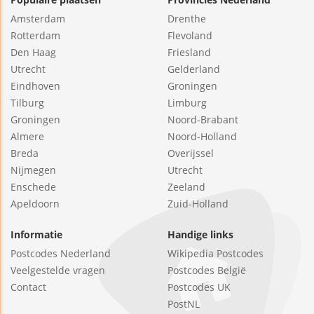
Amsterdam
Drenthe
Rotterdam
Flevoland
Den Haag
Friesland
Utrecht
Gelderland
Eindhoven
Groningen
Tilburg
Limburg
Groningen
Noord-Brabant
Almere
Noord-Holland
Breda
Overijssel
Nijmegen
Utrecht
Enschede
Zeeland
Apeldoorn
Zuid-Holland
Informatie
Handige links
Postcodes Nederland
Wikipedia Postcodes
Veelgestelde vragen
Postcodes België
Contact
Postcodes UK
PostNL