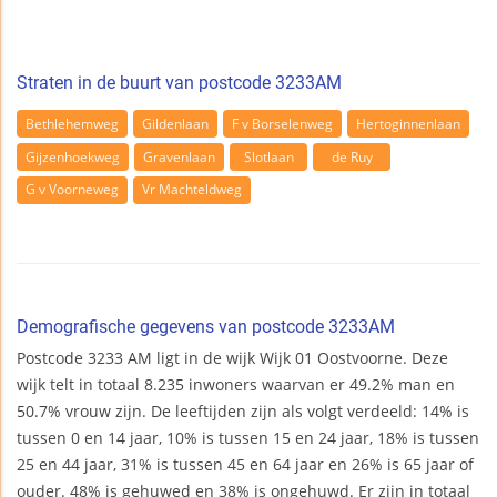
Straten in de buurt van postcode 3233AM
Bethlehemweg
Gildenlaan
F v Borselenweg
Hertoginnenlaan
Gijzenhoekweg
Gravenlaan
Slotlaan
de Ruy
G v Voorneweg
Vr Machteldweg
Demografische gegevens van postcode 3233AM
Postcode 3233 AM ligt in de wijk Wijk 01 Oostvoorne. Deze
wijk telt in totaal 8.235 inwoners waarvan er 49.2% man en
50.7% vrouw zijn. De leeftijden zijn als volgt verdeeld: 14% is
tussen 0 en 14 jaar, 10% is tussen 15 en 24 jaar, 18% is tussen
25 en 44 jaar, 31% is tussen 45 en 64 jaar en 26% is 65 jaar of
ouder. 48% is gehuwed en 38% is ongehuwd. Er zijn in totaal