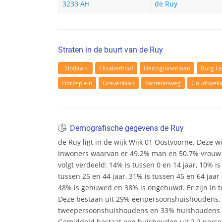
3233 AH
de Ruy
Straten in de buurt van de Ruy
Slotlaan
Elisabethhof
Hertoginnenlaan
Burg L
Dorpsplein
Gravenlaan
Kantelenweg
Goudhoek
Demografische gegevens de Ruy
de Ruy ligt in de wijk Wijk 01 Oostvoorne. Deze wij
inwoners waarvan er 49.2% man en 50.7% vrouw zij
volgt verdeeld: 14% is tussen 0 en 14 jaar, 10% is
tussen 25 en 44 jaar, 31% is tussen 45 en 64 jaar 
48% is gehuwed en 38% is ongehuwd. Er zijn in t
Deze bestaan uit 29% eenpersoonshuishoudens,
tweepersoonshuishoudens en 33% huishoudens m
Gemiddeld bestaat een huishouden uit 2.2 pers