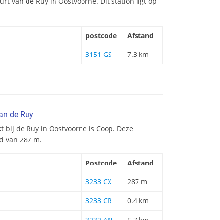
uurt van de Ruy in Oostvoorne. Dit station ligt op
postcode
Afstand
3151 GS
7.3 km
van de Ruy
t bij de Ruy in Oostvoorne is Coop. Deze
nd van 287 m.
Postcode
Afstand
3233 CX
287 m
3233 CR
0.4 km
3232 AN
5.7 km