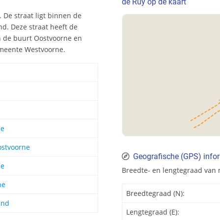
de Ruy op de kaart
 De straat ligt binnen de
d. Deze straat heeft de
n de buurt Oostvoorne en
gemeente Westvoorne.
ne
ostvoorne
Geografische (GPS) info
ne
Breedte- en lengtegraad van 
ne
Breedtegraad (N):
and
Lengtegraad (E):