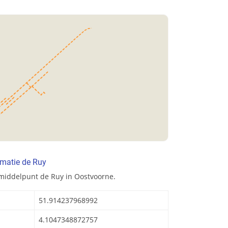
rmatie de Ruy
middelpunt de Ruy in Oostvoorne.
51.914237968992
4.1047348872757