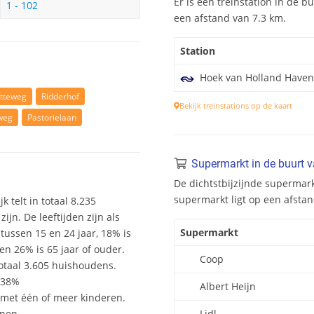
Er is één treinstation in de b
1 - 102
een afstand van 7.3 km.
Station
Hoek van Holland Haven
etteweg
Ridderhof
Bekijk treinstations op de kaart
weg
Pastorielaan
Supermarkt in de buurt 
De dichtstbijzijnde supermark
supermarkt ligt op een afsta
k telt in totaal 8.235
n. De leeftijden zijn als
Supermarkt
 tussen 15 en 24 jaar, 18% is
en 26% is 65 jaar of ouder.
Coop
otaal 3.605 huishoudens.
 38%
Albert Heijn
et één of meer kinderen.
onen.
Lidl