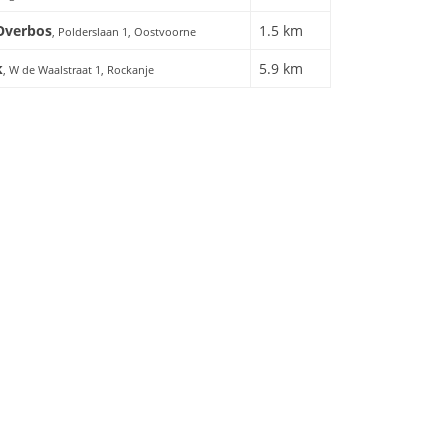
Overbos
1.5 km
, Polderslaan 1, Oostvoorne
k
5.9 km
, W de Waalstraat 1, Rockanje