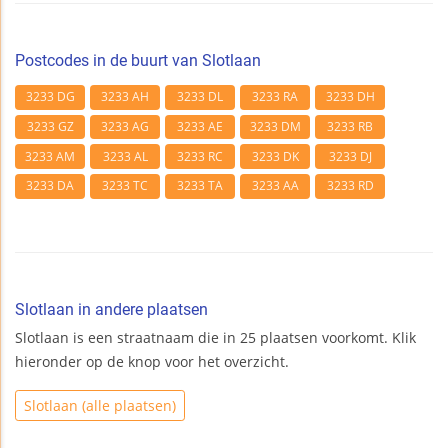
Postcodes in de buurt van Slotlaan
3233 DG
3233 AH
3233 DL
3233 RA
3233 DH
3233 GZ
3233 AG
3233 AE
3233 DM
3233 RB
3233 AM
3233 AL
3233 RC
3233 DK
3233 DJ
3233 DA
3233 TC
3233 TA
3233 AA
3233 RD
Slotlaan in andere plaatsen
Slotlaan is een straatnaam die in 25 plaatsen voorkomt. Klik
hieronder op de knop voor het overzicht.
Slotlaan (alle plaatsen)