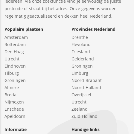
iedereen. Via onze zoekfunctie vind je eenvoudig de juiste
postcode of straat bij het adres. Onze gegevens worden
regelmatig geactualiseerd en dekken heel Nederland.
Populaire plaatsen
Provincies Nederland
Amsterdam
Drenthe
Rotterdam
Flevoland
Den Haag
Friesland
Utrecht
Gelderland
Eindhoven
Groningen
Tilburg
Limburg
Groningen
Noord-Brabant
Almere
Noord-Holland
Breda
Overijssel
Nijmegen
Utrecht
Enschede
Zeeland
Apeldoorn
Zuid-Holland
Informatie
Handige links