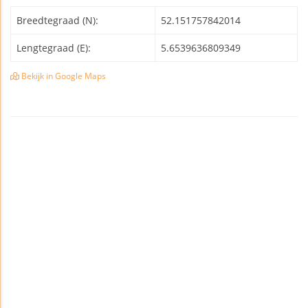
Breedtegraad (N):
52.151757842014
Lengtegraad (E):
5.6539636809349
Bekijk in Google Maps