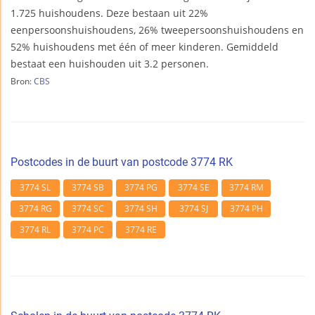
1.725 huishoudens. Deze bestaan uit 22%
eenpersoonshuishoudens, 26% tweepersoonshuishoudens en
52% huishoudens met één of meer kinderen. Gemiddeld
bestaat een huishouden uit 3.2 personen.
Bron:
CBS
Postcodes in de buurt van postcode 3774 RK
3774 SL
3774 SB
3774 PG
3774 SE
3774 RM
3774 RG
3774 SC
3774 SH
3774 SJ
3774 PH
3774 RL
3774 PC
3774 RE