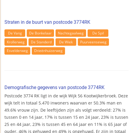
Straten in de buurt van postcode 3774RK
De Vang
De Bonkelaar
Nachtegaalweg
De Spil
Krollerweg
De Standerd
De Wiek
Puurveenseweg
Esvelderweg
Drieënhuizerweg
Demografische gegevens van postcode 3774RK
Postcode 3774 RK ligt in de wijk Wijk 56 Kootwijkerbroek. Deze
wijk telt in totaal 5.470 inwoners waarvan er 50.3% man en
49.6% vrouw zijn. De leeftijden zijn als volgt verdeeld: 27% is
tussen 0 en 14 jaar, 17% is tussen 15 en 24 jaar, 23% is tussen
25 en 44 jaar, 23% is tussen 45 en 64 jaar en 11% is 65 jaar of
ouder. 46% is gehuwed en 49% is ongehuwd. Er zijn in totaal