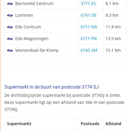
Barneveld Centrum
3771 ES
8.1 km
Lunteren
6741 DE
8.3 km
Ede Centrum
6711 NA
11.8 km
Ede-Wageningen
6711 PN
13.5 km
Veenendaal-De Klomp
6745 XM
15.1 km
Supermarkt in de buurt van postcode 3774 SJ
De dichtstbijzijnde supermarkt bij postcode 3774SJ is Emte.
Deze supermarkt ligt op een afstand van 366 m van postcode
3774SJ.
Supermarkt
Postcode
Afstand