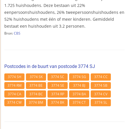
1.725 huishoudens. Deze bestaan uit 22%
eenpersoonshuishoudens, 26% tweepersoonshuishoudens en
52% huishoudens met één of meer kinderen. Gemiddeld
bestaat een huishouden uit 3.2 personen.
Bron:
CBS
Postcodes in de buurt van postcode 3774 SJ
3774 SH
3774 SK
3774 SC
3774 SG
3774 CC
3774 RM
3774 BE
3774 SE
3774 BJ
3774 SB
3774 CA
3774 BC
3774 RP
3774 BA
3774 CV
3774 CW
3774 BM
3774 BK
3774 CT
3774 SL