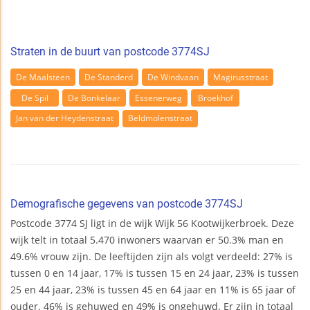
Straten in de buurt van postcode 3774SJ
De Maalsteen
De Standerd
De Windvaan
Magirusstraat
De Spil
De Bonkelaar
Essenerweg
Broekhof
Jan van der Heydenstraat
Beldmolenstraat
Demografische gegevens van postcode 3774SJ
Postcode 3774 SJ ligt in de wijk Wijk 56 Kootwijkerbroek. Deze
wijk telt in totaal 5.470 inwoners waarvan er 50.3% man en
49.6% vrouw zijn. De leeftijden zijn als volgt verdeeld: 27% is
tussen 0 en 14 jaar, 17% is tussen 15 en 24 jaar, 23% is tussen
25 en 44 jaar, 23% is tussen 45 en 64 jaar en 11% is 65 jaar of
ouder. 46% is gehuwed en 49% is ongehuwd. Er zijn in totaal