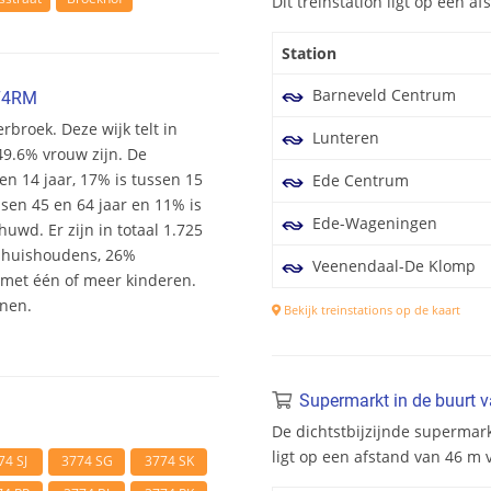
Dit treinstation ligt op een 
Station
Barneveld Centrum
774RM
rbroek. Deze wijk telt in
Lunteren
49.6% vrouw zijn. De
 en 14 jaar, 17% is tussen 15
Ede Centrum
ssen 45 en 64 jaar en 11% is
Ede-Wageningen
uwd. Er zijn in totaal 1.725
shuishoudens, 26%
Veenendaal-De Klomp
et één of meer kinderen.
onen.
Bekijk treinstations op de kaart
Supermarkt in de buurt 
De dichtstbijzijnde supermar
ligt op een afstand van 46 m
74 SJ
3774 SG
3774 SK