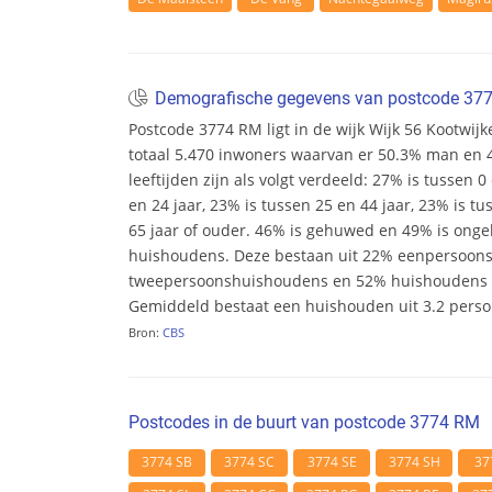
Demografische gegevens van postcode 3
Postcode 3774 RM ligt in de wijk Wijk 56 Kootwijke
totaal 5.470 inwoners waarvan er 50.3% man en 
leeftijden zijn als volgt verdeeld: 27% is tussen 0
en 24 jaar, 23% is tussen 25 en 44 jaar, 23% is tu
65 jaar of ouder. 46% is gehuwed en 49% is ongeh
huishoudens. Deze bestaan uit 22% eenpersoon
tweepersoonshuishoudens en 52% huishoudens m
Gemiddeld bestaat een huishouden uit 3.2 pers
Bron:
CBS
Postcodes in de buurt van postcode 3774 RM
3774 SB
3774 SC
3774 SE
3774 SH
37