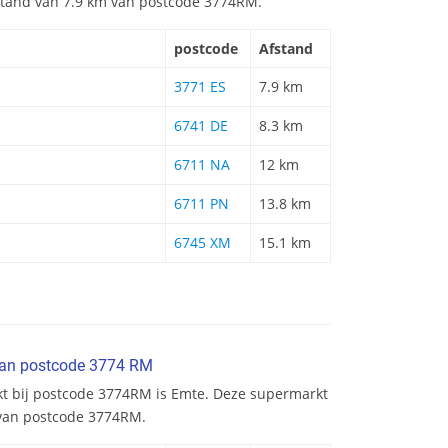
afstand van 7.9 km van postcode 3774RM.
postcode
Afstand
3771 ES
7.9 km
6741 DE
8.3 km
6711 NA
12 km
6711 PN
13.8 km
6745 XM
15.1 km
van postcode 3774 RM
kt bij postcode 3774RM is Emte. Deze supermarkt
 van postcode 3774RM.