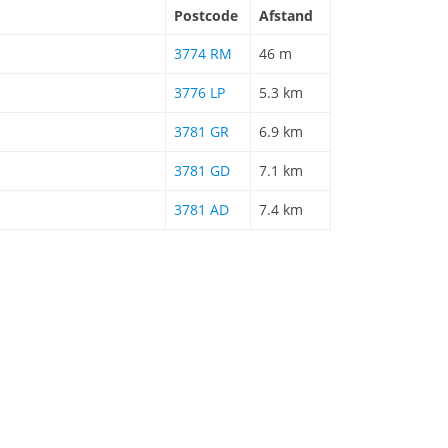
Postcode
Afstand
3774 RM
46 m
3776 LP
5.3 km
3781 GR
6.9 km
3781 GD
7.1 km
3781 AD
7.4 km