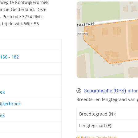
eweg te Kootwijkerbroek
incie Gelderland. Deze
. Postcode 3774 RM is
bij de wijk Wijk 56
156 - 182
Geografische (GPS) info
oek
Breedte- en lengtegraad van
ijkerbroek
Breedtegraad (N):
oek
Lengtegraad (E):
Bekijk in Google Maps