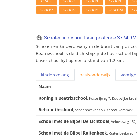
3774 SL
3774 CC
3774 PG
3774 BE
37
3774 BK
3774 BA
3774 BC
3774 BM
37
Scholen in de buurt van postcode 3774 RM
Scholen en kinderopvang in de buurt van postco
Beatrixschool is de dichtsbijzijnde basisschool 
basisschool ligt op een afstand van 1.2 km.
kinderopvang
basis
onderwijs
voortge
Naam
Koningin Beatrixschool
, Kosterijweg 7, Kootwijkerbroe
Rehobothschool
, Schoonbeekhof 53, Kootwijkerbroek
School met de Bijbel De Lichtboei
, Veluweweg 152,
School met de Bijbel Ruitenbeek
, Ruitenbeekweg 1