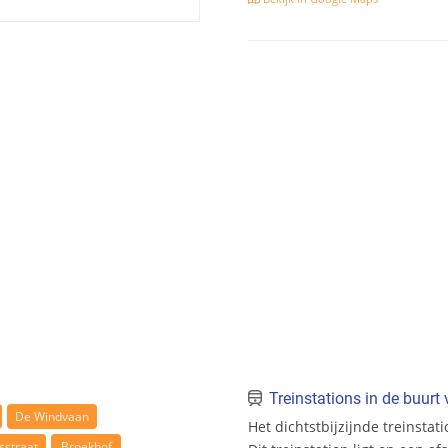
Treinstations in de buur
De Windvaan
Het dichtstbijzijnde treinsta
sstraat
Broekhof