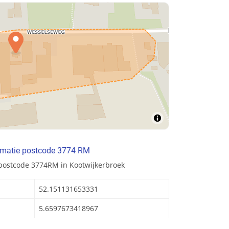
rmatie postcode 3774 RM
 postcode 3774RM in Kootwijkerbroek
52.151131653331
5.6597673418967