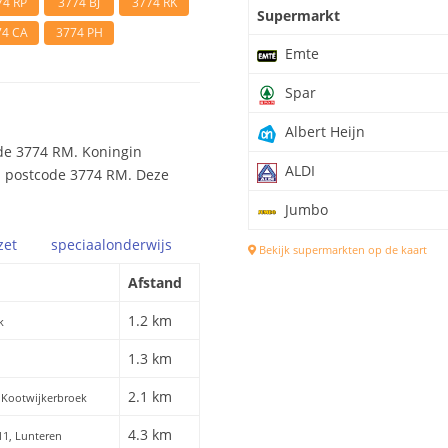
74 RP
3774 BJ
3774 RK
Supermarkt
74 CA
3774 PH
Emte
Spar
Albert Heijn
de 3774 RM. Koningin
ALDI
bij postcode 3774 RM. Deze
Jumbo
zet
speciaal
onderwijs
Bekijk supermarkten op de kaart
Afstand
1.2 km
k
1.3 km
2.1 km
 Kootwijkerbroek
4.3 km
11, Lunteren