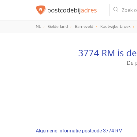
NL
Gelderland
Barneveld
Kootwijkerbroek
postcode
3774 RM
3774 RM is d
De 
Algemene informatie postcode 3774 RM