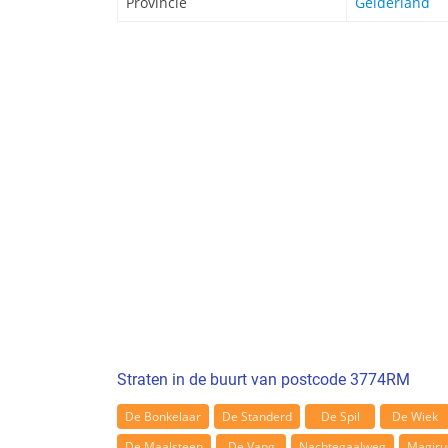
Provincie
Gelderland
Straten in de buurt van postcode 3774RM
De Bonkelaar
De Standerd
De Spil
De Wiek
De Maalsteen
De Vang
Nachtegaalweg
Magiru