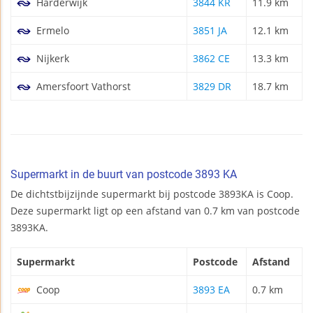
Harderwijk
3844 KR
11.9 km
Ermelo
3851 JA
12.1 km
Nijkerk
3862 CE
13.3 km
Amersfoort Vathorst
3829 DR
18.7 km
Supermarkt in de buurt van postcode 3893 KA
De dichtstbijzijnde supermarkt bij postcode 3893KA is Coop.
Deze supermarkt ligt op een afstand van 0.7 km van postcode
3893KA.
Supermarkt
Postcode
Afstand
Coop
3893 EA
0.7 km