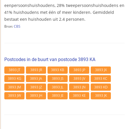
eenpersoonshuishoudens, 28% tweepersoonshuishoudens en
41% huishoudens met één of meer kinderen. Gemiddeld
bestaat een huishouden uit 2.4 personen.
Bron:
CBS
Postcodes in de buurt van postcode 3893 KA
3893 JT
3893 JR
3893 KB
3893 JP
3893 JX
3893 KG
3893 JA
3893 JS
3893 JV
3893 KC
3893 JM
3893 JZ
3893 JL
3893 JN
3893 KD
3893 JW
3893 JH
3893 JE
3893 KE
3893 JK