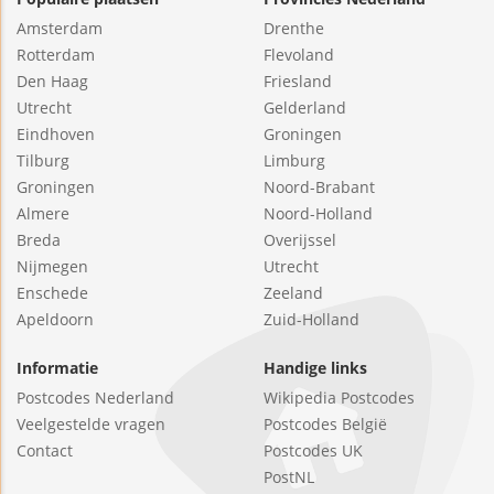
Amsterdam
Drenthe
Rotterdam
Flevoland
Den Haag
Friesland
Utrecht
Gelderland
Eindhoven
Groningen
Tilburg
Limburg
Groningen
Noord-Brabant
Almere
Noord-Holland
Breda
Overijssel
Nijmegen
Utrecht
Enschede
Zeeland
Apeldoorn
Zuid-Holland
Informatie
Handige links
Postcodes Nederland
Wikipedia Postcodes
Veelgestelde vragen
Postcodes België
Contact
Postcodes UK
PostNL