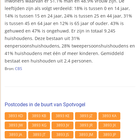
inwoners waarvan er 51.1% man en 48.9% vrouw zijn. De
leeftijden zijn als volgt verdeeld: 18% is tussen 0 en 14 jaar,
14% is tussen 15 en 24 jaar, 24% is tussen 25 en 44 jaar, 31%
is tussen 45 en 64 jaar en 12% is 65 jaar of ouder. 43% is
gehuwed en 47% is ongehuwd. Er zijn in totaal 9.245
huishoudens. Deze bestaan uit 31%
eenpersoonshuishoudens, 28% tweepersoonshuishoudens en
41% huishoudens met één of meer kinderen. Gemiddeld
bestaat een huishouden uit 2.4 personen.
Bron:
CBS
Postcodes in de buurt van Spotvogel
3893 KD
3893 KB
3893 KE
3893 JZ
3893 KA
3893 JW
3893 KG
3893 JV
3893 JR
3893 JX
3893 JA
3893 JT
3893 JS
3893 JM
3893 JP