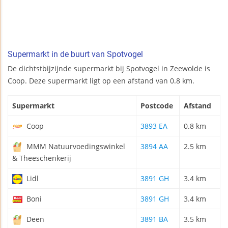
Supermarkt in de buurt van Spotvogel
De dichtstbijzijnde supermarkt bij Spotvogel in Zeewolde is
Coop. Deze supermarkt ligt op een afstand van 0.8 km.
Supermarkt
Postcode
Afstand
Coop
3893 EA
0.8 km
MMM Natuurvoedingswinkel
3894 AA
2.5 km
& Theeschenkerij
Lidl
3891 GH
3.4 km
Boni
3891 GH
3.4 km
Deen
3891 BA
3.5 km