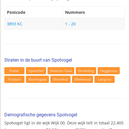
Postcode
Nummers
3893 KC
1 - 20
Straten in de buurt van Spotvogel
Putter
Lijsterhof
Vlaamse Gaai
Groenling
Heggemus
Fitislaan
Nachtegaal
Merelhof
Wielewaal
Liesgras
Demografische gegevens Spotvogel
Spotvogel ligt in de wijk Wijk 00. Deze wijk telt in totaal 22.405