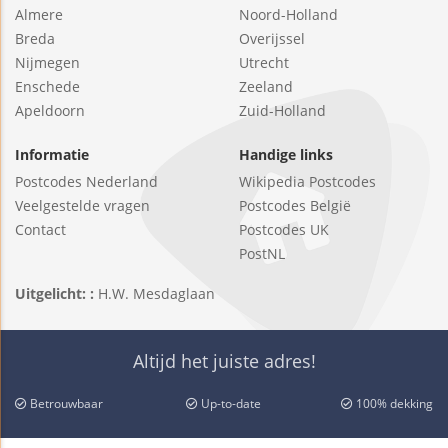
Almere
Noord-Holland
Breda
Overijssel
Nijmegen
Utrecht
Enschede
Zeeland
Apeldoorn
Zuid-Holland
Informatie
Handige links
Postcodes Nederland
Wikipedia Postcodes
Veelgestelde vragen
Postcodes België
Contact
Postcodes UK
PostNL
Uitgelicht: :
H.W. Mesdaglaan
Altijd het juiste adres!
Betrouwbaar
Up-to-date
100% dekking