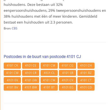
huishoudens. Deze bestaan uit 32%
eenpersoonshuishoudens, 29% tweepersoonshuishoudens en
38% huishoudens met één of meer kinderen. Gemiddeld
bestaat een huishouden uit 2.3 personen.
Bron:
CBS
Postcodes in de buurt van postcode 4101 CJ
4101 CK
4101 CE
4101 CM
4101 CG
4101 CH
4101 CM
4101 CR
4101 CL
4101 ER
4101 BZ
4101 EV
4101 EW
4101 CW
4101 CV
4101 CT
4101 BV
4101 BW
4101 BT
4101 EG
4101 CD