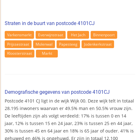
Straten in de buurt van postcode 4101CJ
Varkensmarkt
Everwijnstraat
Het Jach
Binnenpoort
Prijssestraat
Molenwal
Papesteeg
Jodenkerkstraat
Kloosterstraat
Markt
Demografische gegevens van postcode 4101CJ
Postcode 4101 CJ ligt in de wijk Wijk 00. Deze wijk telt in totaal
28.195 inwoners waarvan er 49.5% man en 50.5% vrouw zijn.
De leeftijden zijn als volgt verdeeld: 17% is tussen 0 en 14
jaar, 12% is tussen 15 en 24 jaar, 23% is tussen 25 en 44 jaar,
30% is tussen 45 en 64 jaar en 18% is 65 jaar of ouder. 41% is
gehuwed en 46% is ongehuwd. Er zijn in totaal 12.100