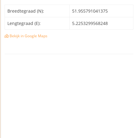
Breedtegraad (N):
51.955791041375
Lengtegraad (E):
5.2253299568248
Bekijk in Google Maps